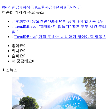
#퇴직연금
#퇴직금
#노후자금
#은퇴
#국민연금
한승희 기자의 주요 뉴스
⌞
"후회하지 않으려면" 60세 넘어 끊어내야 할 사람 1위
⌞
[Trend&Bravo] "함께라 더 힘들다" 황혼 부부 시간 분리
법 5
⌞
[Trend&Bravo] 거절 못 하는 시니어가 끊어야 할 행동 5
좋아요
0
화나요
0
슬퍼요
0
더 궁금해요
0
최신뉴스