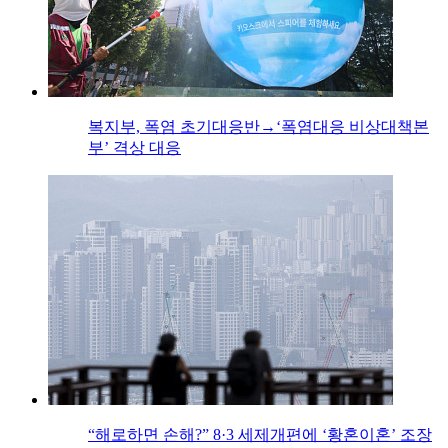
복지부, 폭염 초기대응반→‘폭염대응 비상대책본
부’ 격상 대응
“해로하면 손해?” 8·3 세제개편에 ‘황혼이혼’ 조장