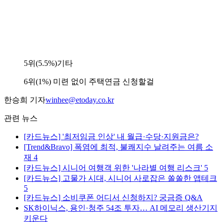
5위(5.5%)기타
6위(1%) 미련 없이 주택연금 신청할걸
한승희 기자
winhee@etoday.co.kr
관련 뉴스
[카드뉴스] '최저임금 인상' 내 월급·수당·지원금은?
[Trend&Bravo] 폭염에 최적, 불쾌지수 날려주는 여름 소
재 4
[카드뉴스] 시니어 여행객 위한 '나라별 여행 리스크' 5
[카드뉴스] 고물가 시대, 시니어 사로잡은 쏠쏠한 앱테크
5
[카드뉴스] 소비쿠폰 어디서 신청하지? 궁금증 Q&A
SK하이닉스, 용인·청주 54조 투자… AI 메모리 생산기지
키운다