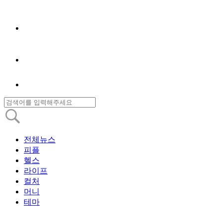
전체뉴스
피플
헬스
라이프
컬처
머니
테마