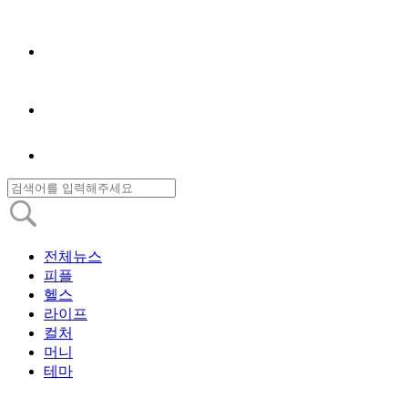
전체뉴스
피플
헬스
라이프
컬처
머니
테마