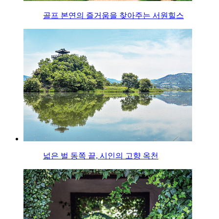
골프 본연의 즐거움을 찾아주는 서원힐스
넓은 벌 동쪽 끝, 시인의 고향 옥천