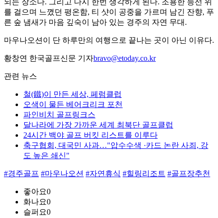
되는 장소다. 그리고 다시 한번 생각하게 된다. 조용한 능선 위
를 걸으며 느꼈던 평온함, 티 샷이 공중을 가르며 남긴 잔향, 푸
른 숲 냄새가 마음 깊숙이 남아 있는 경주의 자연 무대.
마우나오션이 단 하루만의 여행으로 끝나는 곳이 아닌 이유다.
황창연 한국골프신문 기자
bravo@etoday.co.kr
관련 뉴스
철(鐵)이 만든 세상, 페럼클럽
오색이 물든 베어크리크 포천
파인비치 골프링크스
달나라에 가장 가까운 세계 최북단 골프클럽
24시간 백야 골프 버킷 리스트를 이루다
축구협회, 대국민 사과…"압수수색 ·카드 논란 사죄, 강
도 높은 쇄신"
#경주골프
#마우나오션
#자연휴식
#힐링리조트
#골프장추천
좋아요
0
화나요
0
슬퍼요
0