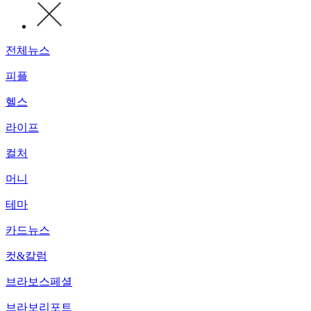
전체뉴스
피플
헬스
라이프
컬처
머니
테마
카드뉴스
컷&칼럼
브라보스페셜
브라보리포트