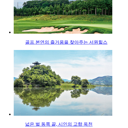
골프 본연의 즐거움을 찾아주는 서원힐스
넓은 벌 동쪽 끝, 시인의 고향 옥천