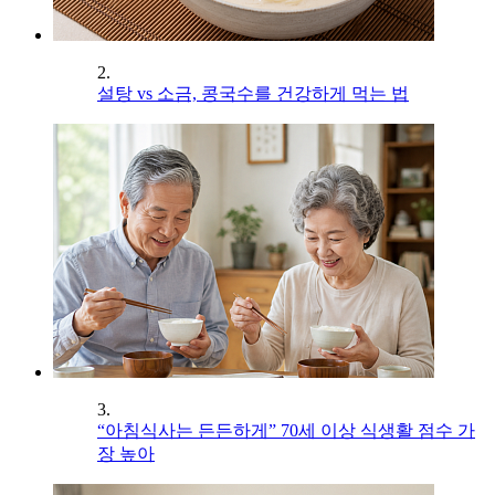
2.
설탕 vs 소금, 콩국수를 건강하게 먹는 법
3.
“아침식사는 든든하게” 70세 이상 식생활 점수 가
장 높아