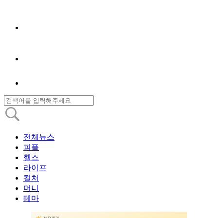
전체뉴스
피플
헬스
라이프
컬처
머니
테마