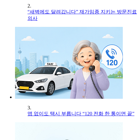
2.
“새벽에도 달려갑니다” 재가임종 지키는 방문진료
의사
3.
앱 없이도 택시 부릅니다 “120 전화 한 통이면 끝”