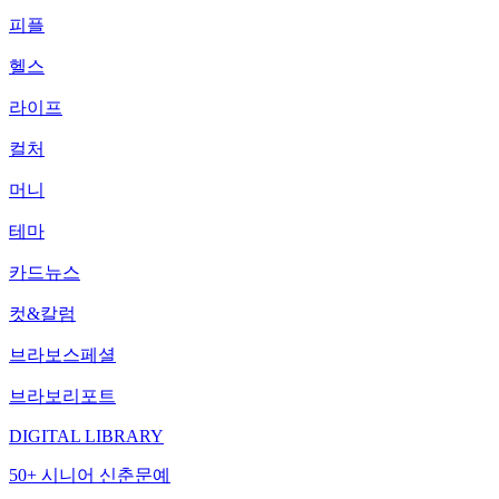
피플
헬스
라이프
컬처
머니
테마
카드뉴스
컷&칼럼
브라보스페셜
브라보리포트
DIGITAL LIBRARY
50+ 시니어 신춘문예