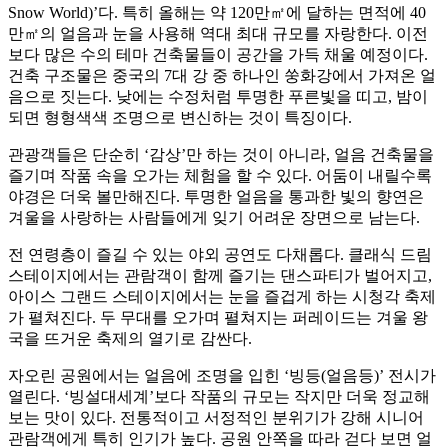
Snow World)’다. 특히 올해는 약 120만㎡에 달하는 면적에 40
만㎡의 얼음과 눈을 사용해 역대 최대 규모를 자랑한다. 이전
보다 많은 수의 테마 건축물들이 공간을 가득 채울 예정이다.
건축 구조물은 중국의 7대 강 중 하나인 쑹화강에서 가져온 얼
음으로 짓는다. 낮에는 수정처럼 투명한 푸른빛을 띠고, 밤이
되면 형형색색 조명으로 변신하는 것이 특징이다.
관광객들은 단순히 ‘감상’만 하는 것이 아니라, 얼음 건축물을
즐기며 작품 속을 오가는 체험을 할 수 있다. 어둠이 내릴수록
야경은 더욱 볼만해진다. 투명한 얼음을 통과한 빛의 향연은
겨울을 사랑하는 사람들에게 잊기 어려운 장면으로 남는다.
전 연령층이 즐길 수 있는 야외 공연도 다채롭다. 클래식 드림
스테이지에서는 관람객이 함께 즐기는 댄스파티가 벌어지고,
아이스 그랜드 스테이지에서는 눈을 즐겁게 하는 시청각 축제
가 펼쳐진다. 두 무대를 오가며 펼쳐지는 퍼레이드는 겨울 왕
국을 뜨거운 축제의 열기로 감싼다.
자오린 공원에서는 얼음에 조명을 입힌 ‘빙등(얼음등)’ 전시가
열린다. ‘빙설대세계’보다 작품의 규모는 작지만 더욱 정교해
보는 맛이 있다. 전통적이고 서정적인 분위기가 강해 시니어
관람객에게 특히 인기가 높다. 공원 안쪽을 따라 걷다 보면 얼