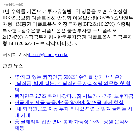
(금융감독원)
1년 수익률 기준으로 투자유형별 1위 상품을 보면 △안정형 -
IBK연금보험 디폴트옵션 안정형 이율보증형(3.67%) △안전투
자형 - iM증권 디폴트옵션 안정투자형 BF2호(16.27%) △중립
투자형 - 광주은행 디폴트옵션 중립투자형 포트폴리오
2(17.47%) △적극투자형 - 한국투자증권 디폴트옵션 적극투자
형 BF1(26.62%)으로 각각 나타났다.
서지희 기자
jhsseo@etoday.co.kr
관련 뉴스
‘잠자고 있는 퇴직연금 500조’ 수익률 성패 핵심은?
“퇴직금, 밖에 쌓는다” 퇴직연금 사외적립 의무화 첫 합
의
퇴직연금 2.7조 빠져나갔다…집 사느라 사라진 노후자금
연금에도 세금 붙을까? 꼭 알아야 할 연금 과세 핵심
"내 퇴직연금도 자동 투자 되나요?" 연금 맡겨 굴리는 시
대 기대
美 클래리티 법안 연내 통과 가능성 13%…상원 문턱서
제동