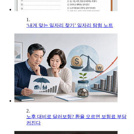
1.
‘내게 맞는 일자리 찾기’ 일자리 탐험 노트
2.
노후 대비로 달러보험? 환율 오르면 보험료 부담
커진다