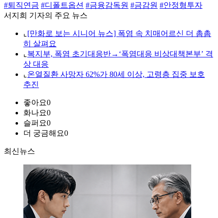
#퇴직연금
#디폴트옵션
#금융감독원
#금감원
#안정형투자
서지희 기자의 주요 뉴스
⌞
[만화로 보는 시니어 뉴스] 폭염 속 치매어르신 더 촘촘
히 살펴요
⌞
복지부, 폭염 초기대응반→‘폭염대응 비상대책본부’ 격
상 대응
⌞
온열질환 사망자 62%가 80세 이상, 고령층 집중 보호
추진
좋아요
0
화나요
0
슬퍼요
0
더 궁금해요
0
최신뉴스