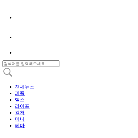
전체뉴스
피플
헬스
라이프
컬처
머니
테마