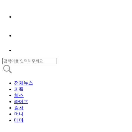
전체뉴스
피플
헬스
라이프
컬처
머니
테마