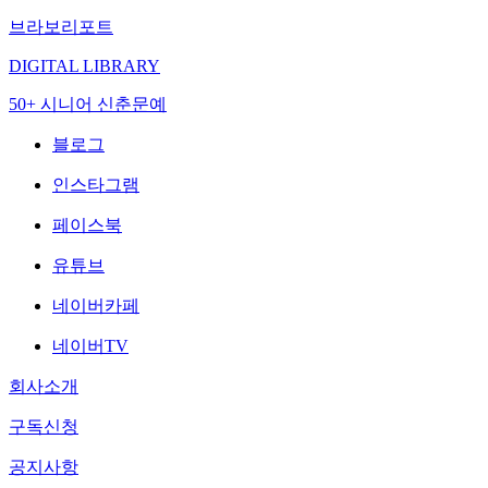
브라보리포트
DIGITAL LIBRARY
50+ 시니어 신춘문예
블로그
인스타그램
페이스북
유튜브
네이버카페
네이버TV
회사소개
구독신청
공지사항