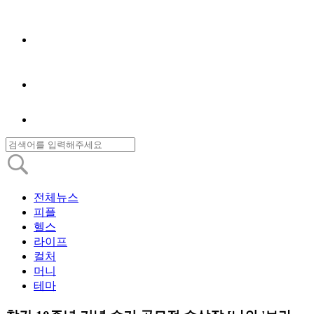
전체뉴스
피플
헬스
라이프
컬처
머니
테마