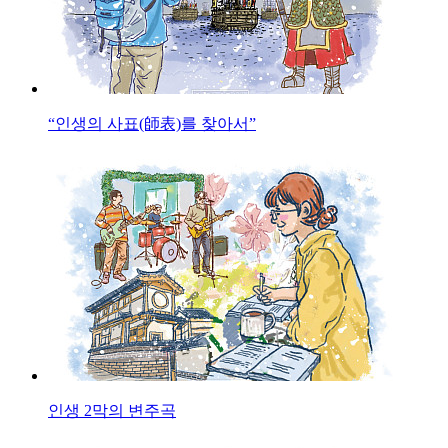
“인생의 사표(師表)를 찾아서”
인생 2막의 변주곡