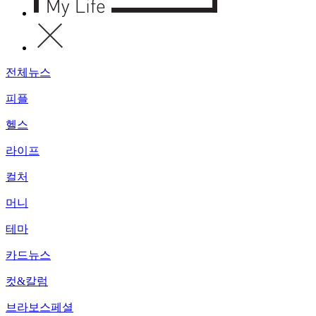
전체뉴스
피플
헬스
라이프
컬처
머니
테마
카드뉴스
컷&칼럼
브라보스페셜