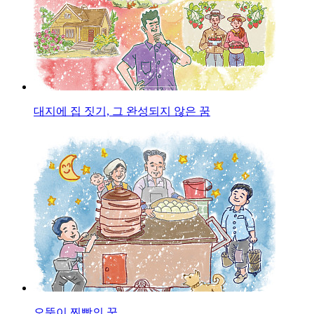
대지에 집 짓기, 그 완성되지 않은 꿈
오뚝이 찐빵의 꿈