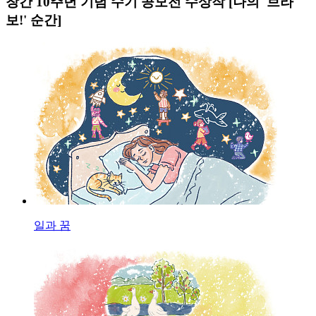
창간 10주년 기념 수기 공모전 수상작 [나의 '브라
보!' 순간]
일과 꿈