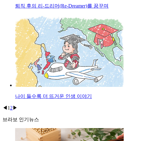
퇴직 후의 리-드리머(Re-Dreamer)를 꿈꾸며
나이 들수록 더 뜨거운 인생 이야기
◀
1
2
▶
브라보 인기뉴스