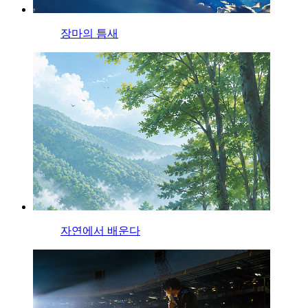
장마의 틈새
자연에서 배운다