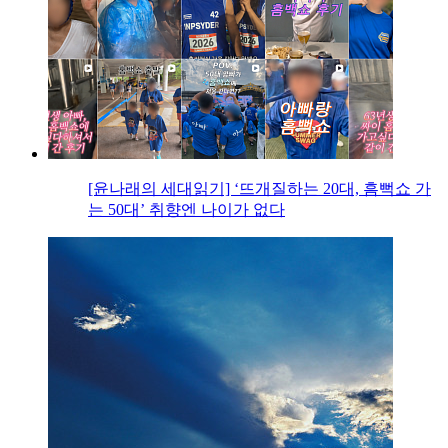
[윤나래의 세대읽기] ‘뜨개질하는 20대, 흠뻑쇼 가
는 50대’ 취향엔 나이가 없다