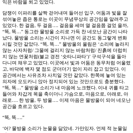
익은 바람을 쐬고 있었다.
담쟁이 이파리를 살짝 걷어내며 들어선 입구. 어둠과 빛을 잘
섞어놓은 좁은 통로는 이곳이 무념무상의 공간임을 알려주고
있었다. 한 걸음, 두 걸음…. 걸음을 세며 열 걸음쯤 걸었 을까,
“똑, 똑…” 동그란 물방울 소리로 가득 찬 네모난 공간이 나타
났다. 물방울 소리는 시간이 지나면 이 공간도 동그랗게 변화
시킬 것만 같았다. “똑, 똑…” 물방울의 울림은 ‘소리에 놀라지
않는 사자처럼/ 그물에 걸리지 않는 바람처럼/ 진흙에 더럽히
지 않는 연꽃처럼(불교 경전 ‘숫타니파타’)’ 구석구석을 돌아
다니며 채우고 있었다. 이곳에서 빛과 어둠은 동무처럼 어울렸
고, 바닥에 백자 몇 점도 군더더기 없이 자리 잡고 있었다. 이
공간에서는 사유조차 사치일 것만 같았다. 한쪽에 놓여 있는
의자에 오도카니 앉아 정지되어 있는 것만으로도 충분했다.
“똑, 똑…” 물방울 소리가 내 마음에 노크했다. 이내 귀를 타고
들어와 차갑게 목을 축이더니 가슴으로, 마음으로, 아래로, 아
래로…. 한 방울, 두 방울…. 이제 마음은 물방울이 되어 네모난
공간을 흐르고 있다.
“똑, 똑….”
‘어? 물방울 소리가 눈물을 닮았네. 가만있자. 언제 적 눈물일