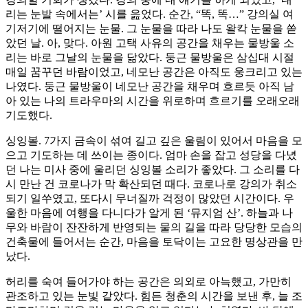
리는 눈발 속에서는’ 시를 읊었다. 순간, “똑, 똑…” 강의실 여
기저기에 떨어지는 눈물. 그 눈물을 따라 나도 왈칵 눈물을 쏟
았던 날. 아, 맞다. 아원 고택 사유의 공간을 채우는 물방울 소
리는 바로 그날의 눈물을 닮았다. 둥근 물방울은 삼십대 시절
매일 꿈꾸던 바람이었고, 네모난 공간은 아직도 웅크리고 있는
나였다. 둥근 물방울이 네모난 공간을 채우며 흐르듯 아직 남
아 있는 나의 트라우마의 시간을 위로하며 흐르기를 오래오래
기도했다.
싱잉볼. 7가지 금속이 섞여 길고 깊은 울림이 있어서 마음을 모
으고 기도하는 데 쓰이는 종이다. 엄마 손을 잡고 성당을 다녔
던 나는 미사 중에 울리던 싱잉볼 소리가 좋았다. 그 소리를 다
시 만난 건 코로나가 막 확산되던 때다. 코로나로 강의가 취소
되기 일쑤였고, 또다시 무너질까 걱정이 많았던 시간이다. 우
울한 마음에 여행을 다니다가 알게 된 ‘뮤지엄 산’. 하늘과 나
무와 바람이 잔잔하게 반영되는 물의 길을 따라 당당한 모습의
건축물에 들어서는 순간, 마음을 토닥이는 고요한 명상관을 만
났다.
허리를 숙여 들어가야 하는 공간은 의외로 아늑했고, 가만히
관조하고 있는 눈빛 같았다. 힘든 청춘의 시간을 보낸 후, 늘 조