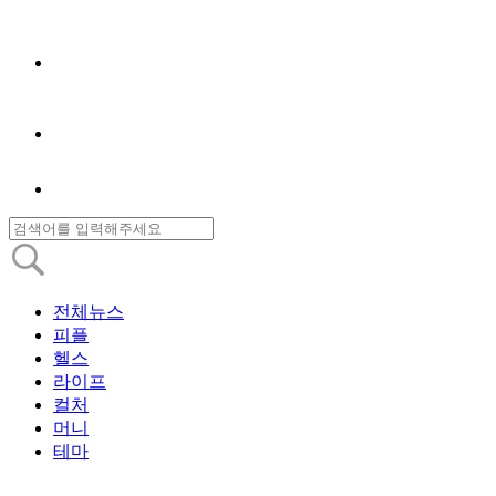
전체뉴스
피플
헬스
라이프
컬처
머니
테마