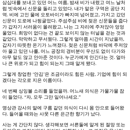
삼십대를 보내고 있던 어느 여름, 밤새 비가 내렸고 여느 날처
럼 빗속에서 신문을 돌리고 있었다. 내가 맡은 구역은 공단 지
역. 비에 고인 물에 오토바이가 빠지며 넘어졌고, 가지고 갔던
신문이 도로에 나뒹굴었다. 주섬주섬 비에 젖은 신문들을 줍다
가 갑자기 서러움이 몰려왔고, 나는 그 자리에 주저앉아 엉엉
울었다. 희망이 없다는 건 끝도 보이지 않는 터널을 걷는 것과
같았다. 막막하고 무서웠다. 그렇게 얼마쯤 시간이 지났을까,
갑자기 따뜻한 온기가 느껴졌다. 젖은 신문처럼 바닥에 주저앉
아 울고 있던 나를, 어느 공장의 경비분이 우산도 없이 다가와
아무 말도 않고 안아준 것이다. 누군가에게 안긴다는 것. 얼마
나 큰 위로가 되고 힘이 되는지 그때 알게 됐다.
그렇게 창업한 ‘안김’은 조금이라도 힘든 사람, 기업에 힘이 되
겠다는 각오로 지은 이름이다.
네 번째 싱잉볼 소리를 들었을까. 어느새 의식은 가물가물 잠
이 들었다. “자, 모두 그만 일어나세요.”
명상관 강사의 말에 구름 같던 의식이 다시 몸 안으로 들어왔
다. 들어올 때와는 사뭇 다른 은근한 향기가 났다.
사는 게 간단치 않다. 생각해보면 서른둘에 알게 된 절망 또는