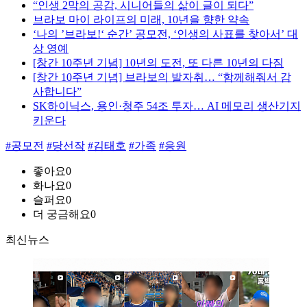
“인생 2막의 공감, 시니어들의 삶이 글이 되다”
브라보 마이 라이프의 미래, 10년을 향한 약속
‘나의 ’브라보!‘ 순간’ 공모전, ‘인생의 사표를 찾아서’ 대
상 영예
[창간 10주년 기념] 10년의 도전, 또 다른 10년의 다짐
[창간 10주년 기념] 브라보의 발자취… “함께해줘서 감
사합니다”
SK하이닉스, 용인·청주 54조 투자… AI 메모리 생산기지
키운다
#공모전
#당선작
#김태호
#가족
#응원
좋아요
0
화나요
0
슬퍼요
0
더 궁금해요
0
최신뉴스