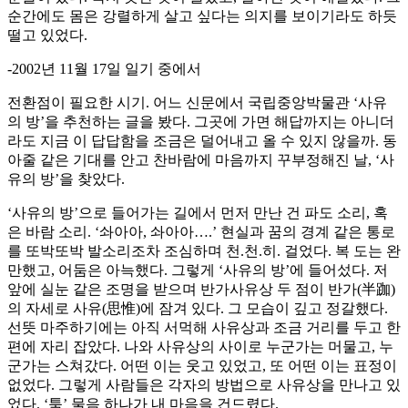
순간에도 몸은 강렬하게 살고 싶다는 의지를 보이기라도 하듯
떨고 있었다.
-2002년 11월 17일 일기 중에서
전환점이 필요한 시기. 어느 신문에서 국립중앙박물관 ‘사유
의 방’을 추천하는 글을 봤다. 그곳에 가면 해답까지는 아니더
라도 지금 이 답답함을 조금은 덜어내고 올 수 있지 않을까. 동
아줄 같은 기대를 안고 찬바람에 마음까지 꾸부정해진 날, ‘사
유의 방’을 찾았다.
‘사유의 방’으로 들어가는 길에서 먼저 만난 건 파도 소리, 혹
은 바람 소리. ‘솨아아, 솨아아….’ 현실과 꿈의 경계 같은 통로
를 또박또박 발소리조차 조심하며 천.천.히. 걸었다. 복 도는 완
만했고, 어둠은 아늑했다. 그렇게 ‘사유의 방’에 들어섰다. 저
앞에 실눈 같은 조명을 받으며 반가사유상 두 점이 반가(半跏)
의 자세로 사유(思惟)에 잠겨 있다. 그 모습이 깊고 정갈했다.
선뜻 마주하기에는 아직 서먹해 사유상과 조금 거리를 두고 한
편에 자리 잡았다. 나와 사유상의 사이로 누군가는 머물고, 누
군가는 스쳐갔다. 어떤 이는 웃고 있었고, 또 어떤 이는 표정이
없었다. 그렇게 사람들은 각자의 방법으로 사유상을 만나고 있
었다. ‘툭’ 물음 하나가 내 마음을 건드렸다.