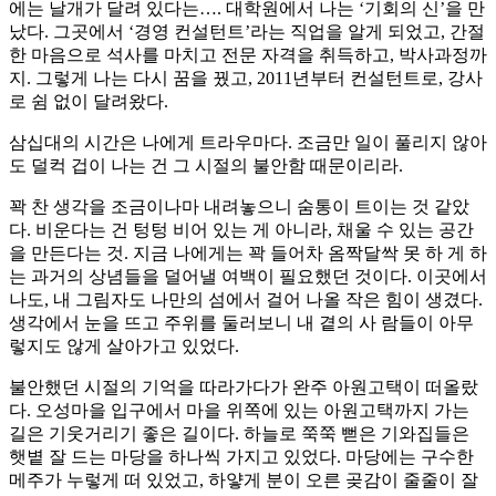
에는 날개가 달려 있다는…. 대학원에서 나는 ‘기회의 신’을 만
났다. 그곳에서 ‘경영 컨설턴트’라는 직업을 알게 되었고, 간절
한 마음으로 석사를 마치고 전문 자격을 취득하고, 박사과정까
지. 그렇게 나는 다시 꿈을 꿨고, 2011년부터 컨설턴트로, 강사
로 쉼 없이 달려왔다.
삼십대의 시간은 나에게 트라우마다. 조금만 일이 풀리지 않아
도 덜컥 겁이 나는 건 그 시절의 불안함 때문이리라.
꽉 찬 생각을 조금이나마 내려놓으니 숨통이 트이는 것 같았
다. 비운다는 건 텅텅 비어 있는 게 아니라, 채울 수 있는 공간
을 만든다는 것. 지금 나에게는 꽉 들어차 옴짝달싹 못 하 게 하
는 과거의 상념들을 덜어낼 여백이 필요했던 것이다. 이곳에서
나도, 내 그림자도 나만의 섬에서 걸어 나올 작은 힘이 생겼다.
생각에서 눈을 뜨고 주위를 둘러보니 내 곁의 사 람들이 아무
렇지도 않게 살아가고 있었다.
불안했던 시절의 기억을 따라가다가 완주 아원고택이 떠올랐
다. 오성마을 입구에서 마을 위쪽에 있는 아원고택까지 가는
길은 기웃거리기 좋은 길이다. 하늘로 쭉쭉 뻗은 기와집들은
햇볕 잘 드는 마당을 하나씩 가지고 있었다. 마당에는 구수한
메주가 누렇게 떠 있었고, 하얗게 분이 오른 곶감이 줄줄이 잘