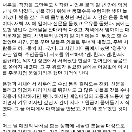
서른둘, 직장을 그만두고 시작한 사업은 불과 일 년 만에 엄청
난 빚만 남겼다. 빚을 갚기 위해 버둥댈수록 수렁처럼 빚만 늘
어났다. 빚을 갚기 위해 몸부림쳤던 8년간의 시간은 온통 흑백
이다. 새벽 2시에 일어나 신문을 돌렸고 우유를 돌렸다. 낮에는
보험 영업과 건어물을 판매하러 다녔고, 저녁에서 밤까지는 대
리운전을 했다. 새벽부터 밤까지 일 이외에는 아 무것도 할 수
없었던 시간. 꿈을 꾸던 날들은 와르르 무너져 내렸고, 주변 사
람들도 하나둘씩 떠나갔다. 그 시간 어디쯤에서 봤던 ‘청춘’이
라는 영화. 주인공들이 서로를 위로하며 ‘괜. 찬.타. 괜.찬.타.’
절규하듯 외치던 장면에서 서러웠던 현실이 한꺼번에 울음으
로 쏟아져 내렸다. 그 후 위로가 필요한 날에는 어김없이 이 시
를 주문처럼 웅얼거리곤 했던 기억이 난다.
은행과 사채에서 하루에도 수십 통씩 걸려오는 전화. 신문을
돌리고 영업과 대리기사를 뛰면서도 그 많은 빚들을 갚을 수나
있을까 막막하기만 했다. 하지만 매일매일의 고통과 노동이 쌓
이면서 겨우 이자만 갚던 시간이 지나고 원금이 줄어들기 시작
했다. 그 끝 어디에서 대학원을 만났고, 기회와 조우했던 것이
다.
어느 날 예전의 나처럼 힘든 상황에 내몰린 분들을 대상으로
강의할 기회가 생겼다. 강의 중에 내 얘기를 하게 되었고, ‘내