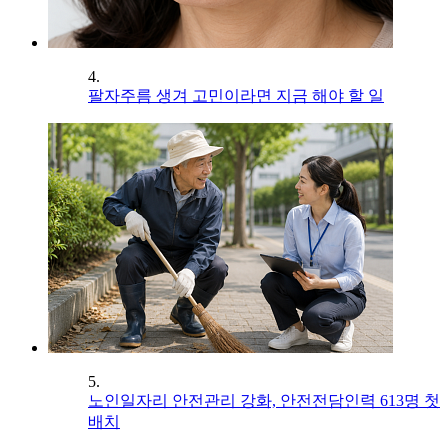
4.
팔자주름 생겨 고민이라면 지금 해야 할 일
5.
노인일자리 안전관리 강화, 안전전담인력 613명 첫
배치