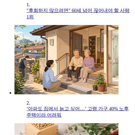
1.
"후회하지 않으려면" 60세 넘어 끊어내야 할 사람
1위
2.
‘아파도 집에서 늙고 싶어…’ 고령 가구 40% 노후
주택이라 어려워