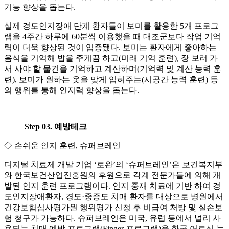
기능 향상을 돕는다.
실제 경도인지장애 단계 환자들이 보미를 활용한 5개 프로그
램을 4주간 하루에 60분씩 이용했을 때 대조군보다 작업 기억
력이 더욱 향상된 것이 입증됐다. 보미는 환자에게 좋아하는
음식을 기억해 밥을 주게끔 하고(미래 기억 훈련), 장 보러 가
서 사야 할 물건을 기억하고 계산하며(기억력 및 계산 능력 훈
련), 보미가 원하는 옷을 맞게 입혀주는(시공간 능력 훈련) 등
의 행위를 통해 인지력 향상을 돕는다.
Step 03. 예방테크
◇ 손쉬운 인지 훈련, 슈퍼브레인
디지털 치료제 개발 기업 ‘로완’의 ‘슈퍼브레인’은 보건복지부
와 한국보건산업진흥원의 후원으로 각계 전문가들에 의해 개
발된 인지 훈련 프로그램이다. 인지 중재 치료에 기반 하여 경
도인지장애환자, 경도·중증도 치매 환자를 대상으로 병원에서
건강보험심사평가원 행위평가 신청 후 비급여 처방 및 실손보
험 청구가 가능하다. 슈퍼브레인은 미국, 유럽 등에서 널리 사
용되는 치매 예방 프로그램(Finger 프로그램)을 한국 어르신 눈