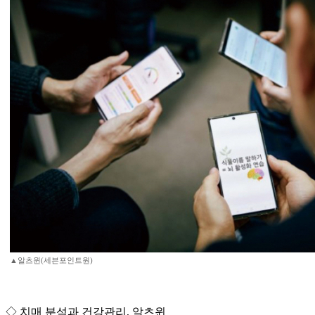
▲알츠윈(세븐포인트원)
◇ 치매 분석과 건강관리, 알츠윈