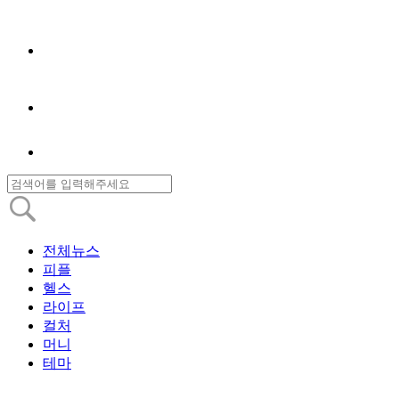
전체뉴스
피플
헬스
라이프
컬처
머니
테마