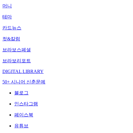
머니
테마
카드뉴스
컷&칼럼
브라보스페셜
브라보리포트
DIGITAL LIBRARY
50+ 시니어 신춘문예
블로그
인스타그램
페이스북
유튜브