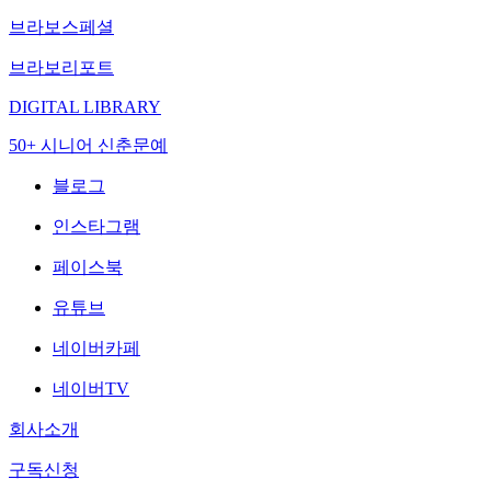
브라보스페셜
브라보리포트
DIGITAL LIBRARY
50+ 시니어 신춘문예
블로그
인스타그램
페이스북
유튜브
네이버카페
네이버TV
회사소개
구독신청