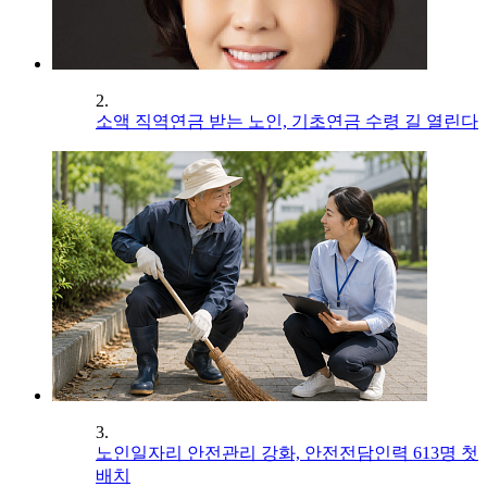
2.
소액 직역연금 받는 노인, 기초연금 수령 길 열린다
3.
노인일자리 안전관리 강화, 안전전담인력 613명 첫
배치