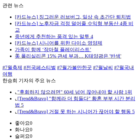
관련 뉴스
[카드뉴스] 징그러운 러브버그, 일상 속 초간단 퇴치법
[카드뉴스] 노후자금 걱정 덜어줄 수익형 부동산 4종 비
교
중년에게 추천하는 품격 있는 말투 4
[카드뉴스] 시니어를 위한 다이소 영양제
가족이 함께 ‘장마철 플레이리스트’
美 폴리실리콘 15% 관세 부과… K태양광은 '반색'
#7월축제
#전국페스티벌
#7월가볼만한곳
#7월날씨
#7월국내
여행
한승희 기자의 주요 뉴스
⌞
"후회하지 않으려면" 60세 넘어 끊어내야 할 사람 1위
⌞
[Trend&Bravo] "함께라 더 힘들다" 황혼 부부 시간 분리
법 5
⌞
[Trend&Bravo] 거절 못 하는 시니어가 끊어야 할 행동 5
좋아요
0
화나요
0
슬퍼요
0