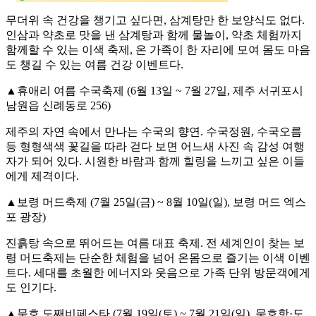
무더위 속 건강을 챙기고 싶다면, 삼계탕만 한 보양식도 없다.
인삼과 약초로 맛을 낸 삼계탕과 함께 물놀이, 약초 체험까지
함께할 수 있는 이색 축제, 온 가족이 한 자리에 모여 몸도 마음
도 챙길 수 있는 여름 건강 이벤트다.
▲휴애리 여름 수국축제 (6월 13일 ~ 7월 27일, 제주 서귀포시
남원읍 신례동로 256)
제주의 자연 속에서 만나는 수국의 향연. 수국정원, 수국오름
등 형형색색 꽃길을 따라 걷다 보면 어느새 사진 속 감성 여행
자가 되어 있다. 시원한 바람과 함께 힐링을 느끼고 싶은 이들
에게 제격이다.
▲보령 머드축제 (7월 25일(금) ~ 8월 10일(일), 보령 머드 엑스
포 광장)
진흙탕 속으로 뛰어드는 여름 대표 축제. 전 세계인이 찾는 보
령 머드축제는 단순한 체험을 넘어 온몸으로 즐기는 이색 이벤
트다. 세대를 초월한 에너지와 웃음으로 가족 단위 방문객에게
도 인기다.
▲묵호 도째비페스타 (7월 19일(토) ~ 7월 21일(일), 묵호항·도