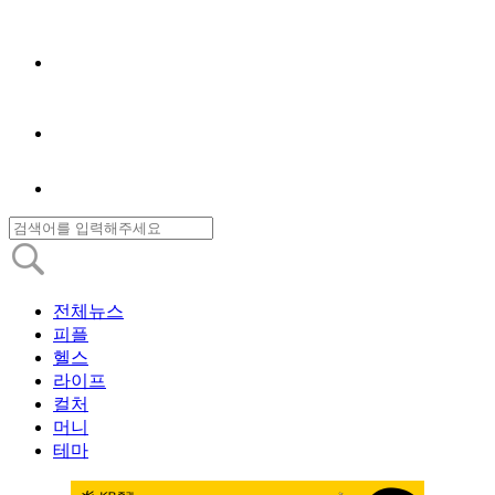
전체뉴스
피플
헬스
라이프
컬처
머니
테마