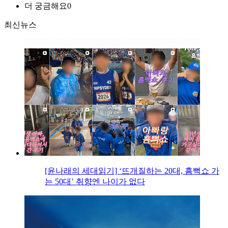
더 궁금해요
0
최신뉴스
[윤나래의 세대읽기] ‘뜨개질하는 20대, 흠뻑쇼 가
는 50대’ 취향엔 나이가 없다