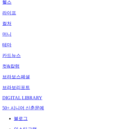
헬스
라이프
컬처
머니
테마
카드뉴스
컷&칼럼
브라보스페셜
브라보리포트
DIGITAL LIBRARY
50+ 시니어 신춘문예
블로그