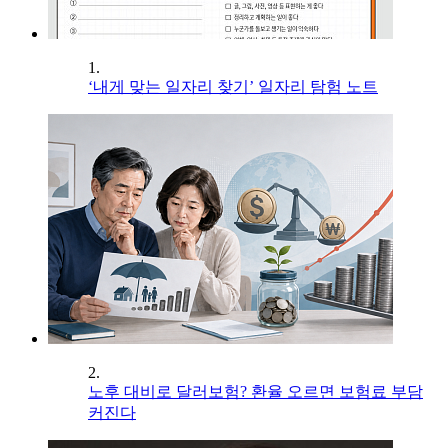
1.
‘내게 맞는 일자리 찾기’ 일자리 탐험 노트
2.
노후 대비로 달러보험? 환율 오르면 보험료 부담
커진다