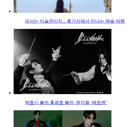
피서는 미술관이지…휴가지에서 만나는 예술 여행
박효신 볼까 홍광호 볼까, 뮤지컬 ‘베토벤’