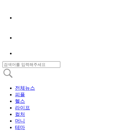
전체뉴스
피플
헬스
라이프
컬처
머니
테마