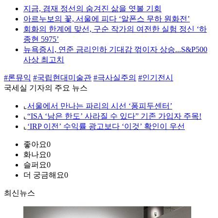
지금, 겸재 정선의 숨겨진 삶을 엿볼 기회
아르누보의 꽃, 서울에 피다 ‘알폰스 무하 원화전’
회화의 한계에 맞선, 구순 작가의 여전한 실험 정신 ‘하
종현 5975’
뉴욕증시, 연준 금리인하 기대감 꺾이자 상승...S&P500
사상 최고치
#론뮤익
#국립현대미술관
#극사실주의
#인기전시
국세실 기자의 주요 뉴스
⌞
서울에서 만나는 파리의 시선 ‘퐁피두센터’
⌞
“ISA ‘남은 한도’ 사라질 수 있다” 기존 가입자 주목!
⌞
‘IRP 이전’ 수익률 광고보다 ‘이것’ 확인이 우선
좋아요
0
화나요
0
슬퍼요
0
더 궁금해요
0
최신뉴스