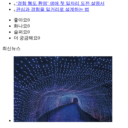
⌞
‘경험 無도 환영’ 생애 첫 일자리 도전 설명서
⌞
관심과 경험을 일거리로 설계하는 법
좋아요
0
화나요
0
슬퍼요
0
더 궁금해요
0
최신뉴스