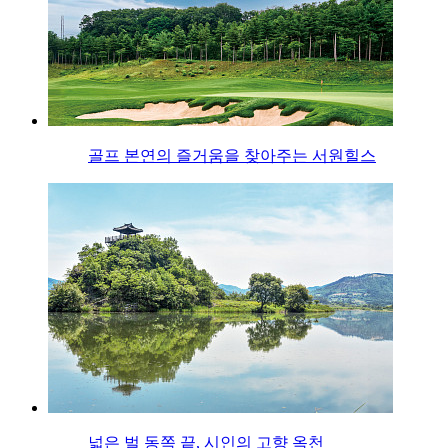
골프 본연의 즐거움을 찾아주는 서원힐스
넓은 벌 동쪽 끝, 시인의 고향 옥천