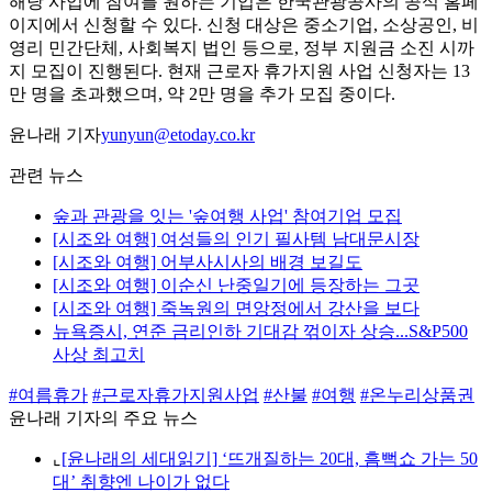
해당 사업에 참여를 원하는 기업은 한국관광공사의 공식 홈페
이지에서 신청할 수 있다. 신청 대상은 중소기업, 소상공인, 비
영리 민간단체, 사회복지 법인 등으로, 정부 지원금 소진 시까
지 모집이 진행된다. 현재 근로자 휴가지원 사업 신청자는 13
만 명을 초과했으며, 약 2만 명을 추가 모집 중이다.
윤나래 기자
yunyun@etoday.co.kr
관련 뉴스
숲과 관광을 잇는 '숲여행 사업' 참여기업 모집
[시조와 여행] 여성들의 인기 필사템 남대문시장
[시조와 여행] 어부사시사의 배경 보길도
[시조와 여행] 이순신 난중일기에 등장하는 그곳
[시조와 여행] 죽녹원의 면앙정에서 강산을 보다
뉴욕증시, 연준 금리인하 기대감 꺾이자 상승...S&P500
사상 최고치
#여름휴가
#근로자휴가지원사업
#산불
#여행
#온누리상품권
윤나래 기자의 주요 뉴스
⌞
[윤나래의 세대읽기] ‘뜨개질하는 20대, 흠뻑쇼 가는 50
대’ 취향엔 나이가 없다