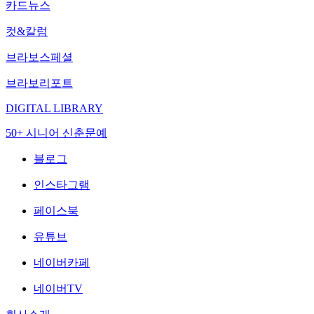
카드뉴스
컷&칼럼
브라보스페셜
브라보리포트
DIGITAL LIBRARY
50+ 시니어 신춘문예
블로그
인스타그램
페이스북
유튜브
네이버카페
네이버TV