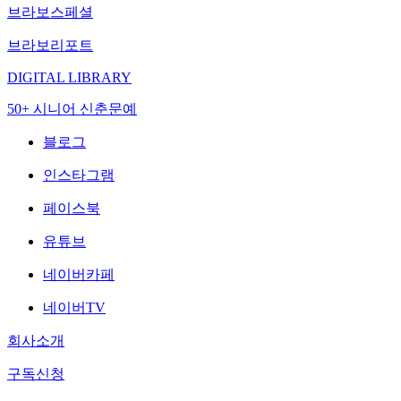
브라보스페셜
브라보리포트
DIGITAL LIBRARY
50+ 시니어 신춘문예
블로그
인스타그램
페이스북
유튜브
네이버카페
네이버TV
회사소개
구독신청