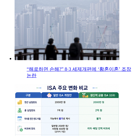
“해로하면 손해?” 8·3 세제개편에 ‘황혼이혼’ 조장
논란