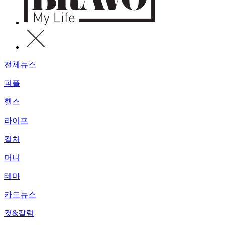
전체뉴스
피플
헬스
라이프
컬처
머니
테마
카드뉴스
컷&칼럼