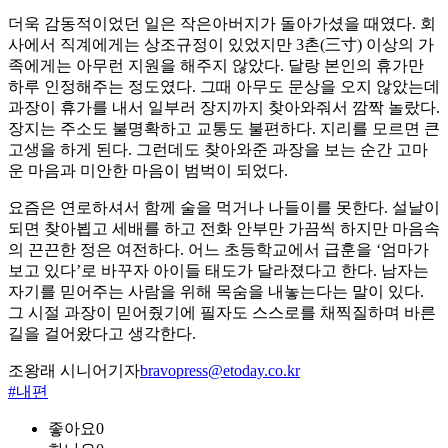
더욱 감동적이었던 일은 작은아버지가 돌아가셨을 때였다. 회
사에서 직계에게는 상조규정이 있었지만 3촌(三寸) 이상의 가
족에게는 아무런 지원을 해주지 않았다. 달랑 본인의 휴가만
하루 인정해주는 정도였다. 그때 아무도 문상을 오지 않았는데
과장이 휴가를 내서 일부러 장지까지 찾아와줘서 깜짝 놀랐다.
장지는 주소도 불명확하고 교통도 불편하다. 지리를 모르면 큰
고생을 하게 된다. 그런데도 찾아와준 과장을 보는 순간 고마
운 마음과 미안한 마음이 범벅이 되었다.
요즘은 연로하셔서 함께 술을 먹거나 나들이를 못한다. 설날이
되면 찾아뵙고 세배를 하고 전화 안부만 가끔씩 하지만 마음속
의 끈끈한 정은 여전하다. 어느 초등학교에서 급훈을 ‘엄마가
보고 있다’로 바꾸자 아이들 태도가 달라졌다고 한다. 남자는
자기를 믿어주는 사람을 위해 목숨을 내놓는다는 말이 있다.
그 시절 과장이 믿어줬기에 필자도 스스로를 채찍질하며 바른
길을 걸어왔다고 생각한다.
조왕래 시니어기자
bravopress@etoday.co.kr
#내편
좋아요
0