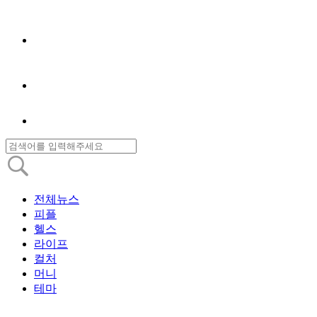
전체뉴스
피플
헬스
라이프
컬처
머니
테마