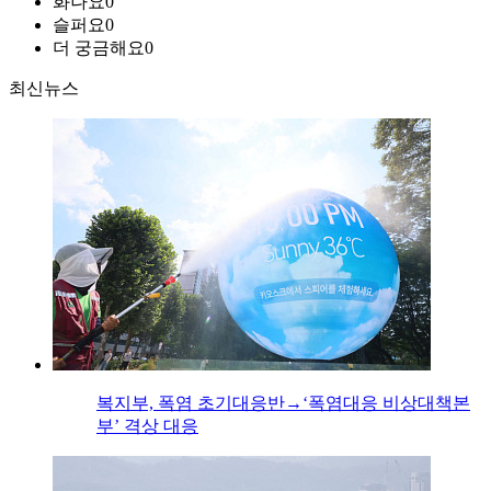
화나요
0
슬퍼요
0
더 궁금해요
0
최신뉴스
복지부, 폭염 초기대응반→‘폭염대응 비상대책본
부’ 격상 대응