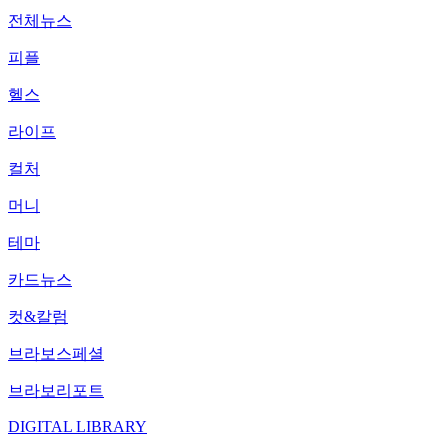
전체뉴스
피플
헬스
라이프
컬처
머니
테마
카드뉴스
컷&칼럼
브라보스페셜
브라보리포트
DIGITAL LIBRARY