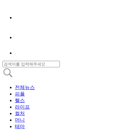
전체뉴스
피플
헬스
라이프
컬처
머니
테마