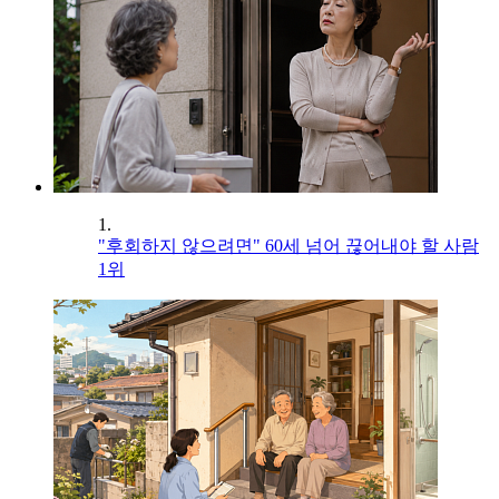
1.
"후회하지 않으려면" 60세 넘어 끊어내야 할 사람
1위