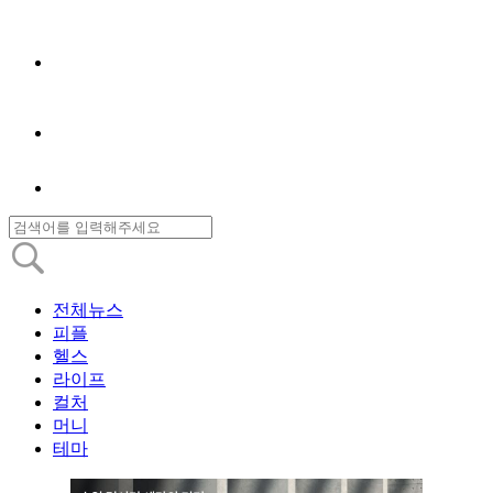
전체뉴스
피플
헬스
라이프
컬처
머니
테마