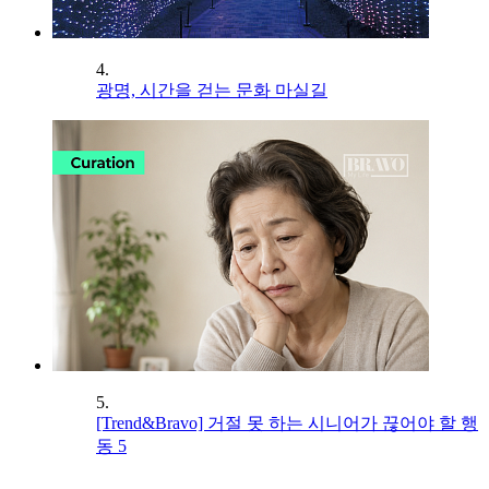
4.
광명, 시간을 걷는 문화 마실길
5.
[Trend&Bravo] 거절 못 하는 시니어가 끊어야 할 행
동 5