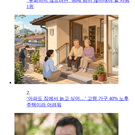
"후회하지 않으려면" 60세 넘어 끊어내야 할 사람
1위
2.
‘아파도 집에서 늙고 싶어…’ 고령 가구 40% 노후
주택이라 어려워