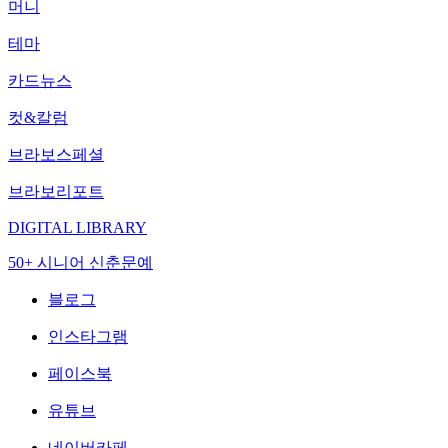
머니
테마
카드뉴스
컷&칼럼
브라보스페셜
브라보리포트
DIGITAL LIBRARY
50+ 시니어 신춘문예
블로그
인스타그램
페이스북
유튜브
네이버카페