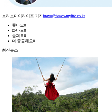
브라보마이라이프 기자
bravo@bravo-mylife.co.kr
좋아요
0
화나요
0
슬퍼요
0
더 궁금해요
0
최신뉴스