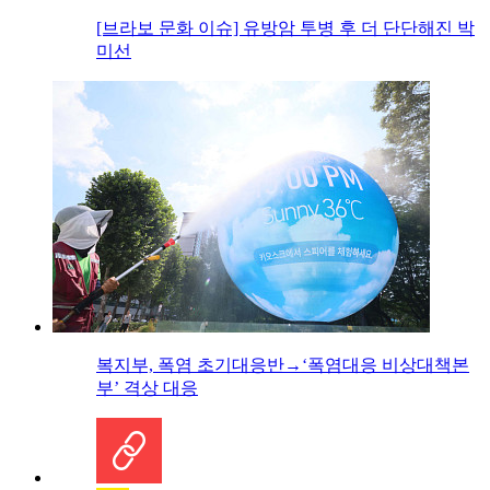
[브라보 문화 이슈] 유방암 투병 후 더 단단해진 박
미선
복지부, 폭염 초기대응반→‘폭염대응 비상대책본
부’ 격상 대응