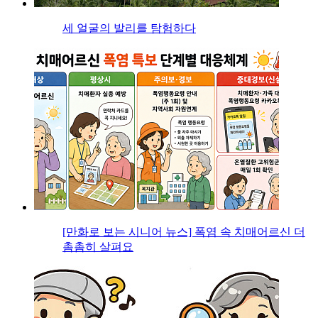
세 얼굴의 발리를 탐험하다
[만화로 보는 시니어 뉴스] 폭염 속 치매어르신 더
촘촘히 살펴요