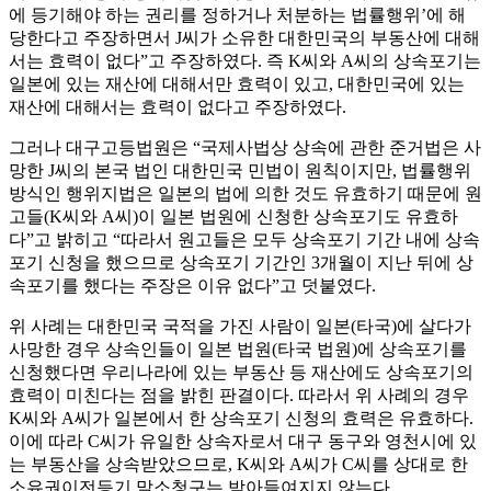
에 등기해야 하는 권리를 정하거나 처분하는 법률행위’에 해
당한다고 주장하면서 J씨가 소유한 대한민국의 부동산에 대해
서는 효력이 없다”고 주장하였다. 즉 K씨와 A씨의 상속포기는
일본에 있는 재산에 대해서만 효력이 있고, 대한민국에 있는
재산에 대해서는 효력이 없다고 주장하였다.
그러나 대구고등법원은 “국제사법상 상속에 관한 준거법은 사
망한 J씨의 본국 법인 대한민국 민법이 원칙이지만, 법률행위
방식인 행위지법은 일본의 법에 의한 것도 유효하기 때문에 원
고들(K씨와 A씨)이 일본 법원에 신청한 상속포기도 유효하
다”고 밝히고 “따라서 원고들은 모두 상속포기 기간 내에 상속
포기 신청을 했으므로 상속포기 기간인 3개월이 지난 뒤에 상
속포기를 했다는 주장은 이유 없다”고 덧붙였다.
위 사례는 대한민국 국적을 가진 사람이 일본(타국)에 살다가
사망한 경우 상속인들이 일본 법원(타국 법원)에 상속포기를
신청했다면 우리나라에 있는 부동산 등 재산에도 상속포기의
효력이 미친다는 점을 밝힌 판결이다. 따라서 위 사례의 경우
K씨와 A씨가 일본에서 한 상속포기 신청의 효력은 유효하다.
이에 따라 C씨가 유일한 상속자로서 대구 동구와 영천시에 있
는 부동산을 상속받았으므로, K씨와 A씨가 C씨를 상대로 한
소유권이전등기 말소청구는 받아들여지지 않는다.