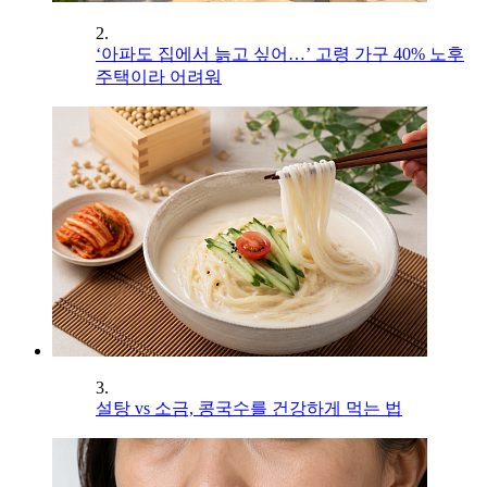
2.
‘아파도 집에서 늙고 싶어…’ 고령 가구 40% 노후
주택이라 어려워
3.
설탕 vs 소금, 콩국수를 건강하게 먹는 법