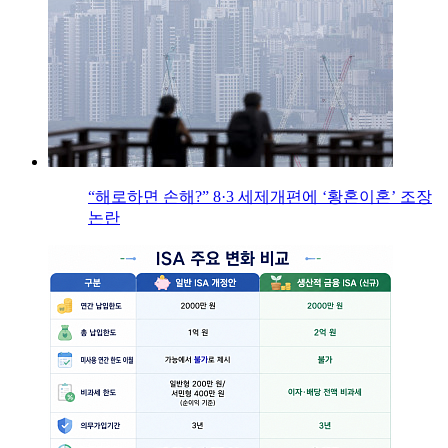
“해로하면 손해?” 8·3 세제개편에 ‘황혼이혼’ 조장
논란