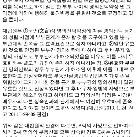
경우’로서 조세포탈, 강제집행의 면탈 또는 법령상 제한의 회
피를 목적으로 하지 않는 한 부부 사이의 명의신탁약정 및 그
약정에 기하여 행해진 물권변동을 유효한 것으로 규정하고 있
을 뿐이다.
대법원은 ①문언(文言)상 명의신탁약정에 따른 명의신탁 등기
의 성립 시점에 부부관계가 존재할 것을 요구하고 있을 뿐 부
부관계의 존속을 그 효력요건으로 삼지 아니하고, ②일단 유효
한 것으로 인정된 부부간 명의신탁에 대하여 그 후 배우자 일
방의 사망으로 부부관계가 해소되었음을 이유로 이를 다시 무
효화하는 별도의 규정이 존재하지 아니하는 점, ③유효한 부부
간 명의신탁의 경우 부부관계가 해소된 이후에 이를 그대로 유
효한다고 인정하더라도 부동산실명법의 입법취지가 훼손될
위험성이 크지 아니한 점을 근거로 부부간의 명의신탁이 일단
유효한 것으로 인정되었다면 그 후 배우자 일방의 사망으로 부
부관계가 해소되었다고 하더라도 그 명의신탁 약정은 사망한
배우자의 다른 상속인과의 관계에서도 여전히 유효하게 존속
한다고 보아야 할 것이라고 판시하였다.(대법원 2013. 1. 24. 선
고 2011다99489 판결)
위와 같은 대법원의 판결에 따르면, B씨의 사망으로 인하여 C
씨가 B씨 명의의 부동산을 모두 상속한 경우 C씨는 A씨와의