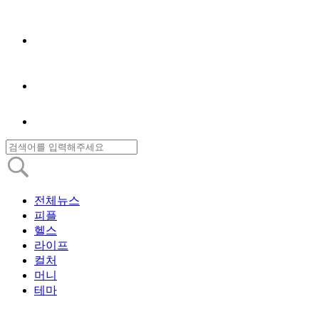
전체뉴스
피플
헬스
라이프
컬처
머니
테마