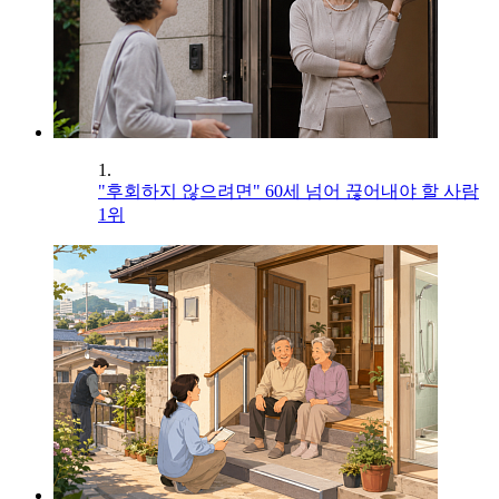
1.
"후회하지 않으려면" 60세 넘어 끊어내야 할 사람
1위