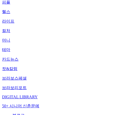
피플
헬스
라이프
컬처
머니
테마
카드뉴스
컷&칼럼
브라보스페셜
브라보리포트
DIGITAL LIBRARY
50+ 시니어 신춘문예