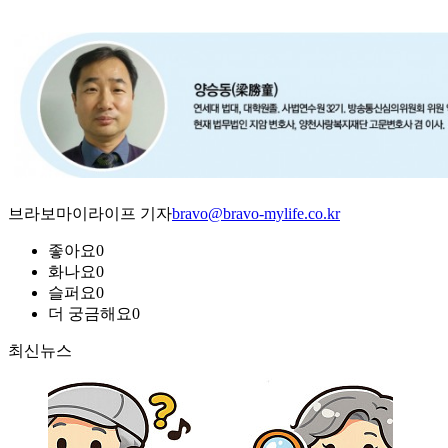
브라보마이라이프 기자
bravo@bravo-mylife.co.kr
좋아요
0
화나요
0
슬퍼요
0
더 궁금해요
0
최신뉴스