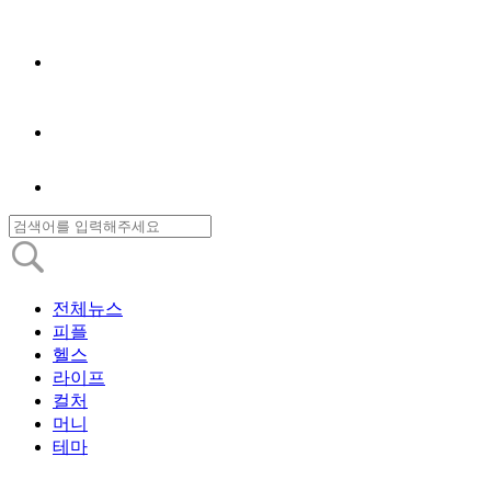
전체뉴스
피플
헬스
라이프
컬처
머니
테마