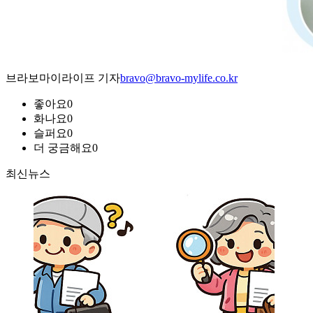
브라보마이라이프 기자
bravo@bravo-mylife.co.kr
좋아요
0
화나요
0
슬퍼요
0
더 궁금해요
0
최신뉴스