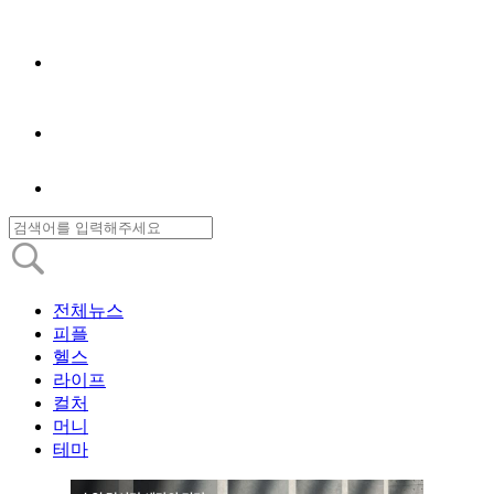
전체뉴스
피플
헬스
라이프
컬처
머니
테마