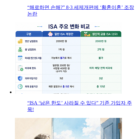
“해로하면 손해?” 8·3 세제개편에 ‘황혼이혼’ 조장
논란
“ISA ‘남은 한도’ 사라질 수 있다” 기존 가입자 주
목!