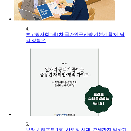
4.
초고령사회 ‘제1차 국가인구전략 기본계획’에 담
길 정책은
5.
브라보 리포트 1호 ‘사오정 시대, 73세까지 일하기