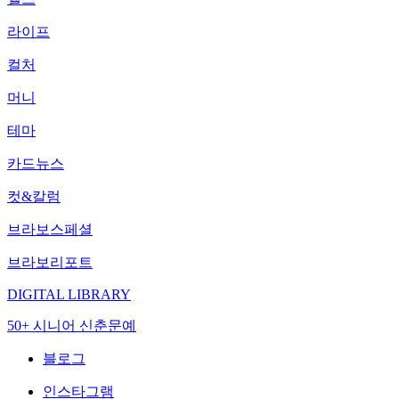
라이프
컬처
머니
테마
카드뉴스
컷&칼럼
브라보스페셜
브라보리포트
DIGITAL LIBRARY
50+ 시니어 신춘문예
블로그
인스타그램