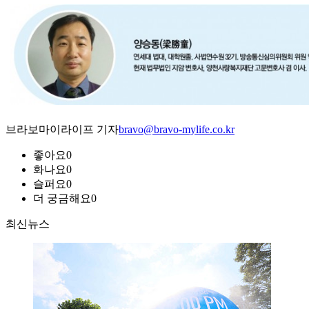
브라보마이라이프 기자
bravo@bravo-mylife.co.kr
좋아요
0
화나요
0
슬퍼요
0
더 궁금해요
0
최신뉴스