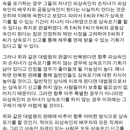
속을 포기하는 경우 그들의 자녀인 피상속인의 손자녀가 피상
속인의 배우자와 공동상속인이 된다는 사실까지 안다는 것은
오히려 이례에 속한다고 보았다. 따라서 E씨와 F씨가 상속포
기를 할 수 있는 기간이 지나지 아니하였으므로 상속포기를 할
수 있다는 취지로 판결하였다. 즉 E씨와 F씨가 B씨와 공동상
속인이 된다는 점은 인정하되 제반 사정을 고려하여 E씨와 F
씨가 상속포기 신고를 통해 채무를 면제 받을 수 있는 기회가
있다고 할 수 있다.
그러나 위와 같은 대법원의 판결이 반복된다면 향후 피상속인
의 손자녀가 상속포기를 하지 않는 경우에 상속포기의 기회가
남아 있다고 인정될 경우가 줄어들게 될 가능성이 높다. 왜냐
하면 반복된 판례를 통해 일반인들도 상속포기에 대한 지식이
높아질 것이고, 일반적인 상식에 이르게 된다면 대법원으로서
는 상속포기 신고를 하지 않는 사람들까지 보호할 필요성이 없
어지기 때문이다. 그러면 향후 아주 특별한 경우가 아니라면
피상속인의 손자녀가 상속포기를 하지 않는 경우 이외에는 그
구제가 매우 어렵게 될 것이다.
위와 같은 대법원의 판례에 비추어 향후 어떠한 방식으로 상속
포기를 할 것인가. 적어도 피상속인의 배우자와 모든 직계비
속, 그리고 상속인 자격이 있는 사람은 모두 상속포기 신고를