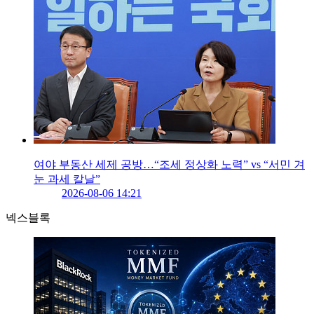
여야 부동산 세제 공방…“조세 정상화 노력” vs “서민 겨
눈 과세 칼날”
2026-08-06 14:21
넥스블록