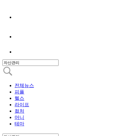
전체뉴스
피플
헬스
라이프
컬처
머니
테마