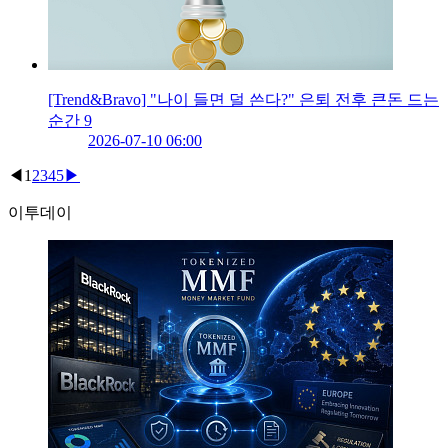
[Trend&Bravo] "나이 들면 덜 쓴다?" 은퇴 전후 큰돈 드는
순간 9
2026-07-10 06:00
◀
1
2
3
4
5
▶
이투데이