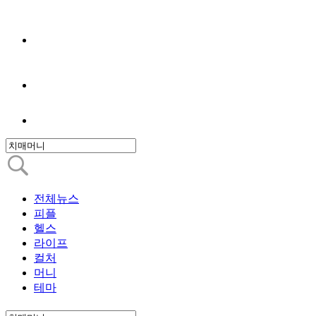
전체뉴스
피플
헬스
라이프
컬처
머니
테마