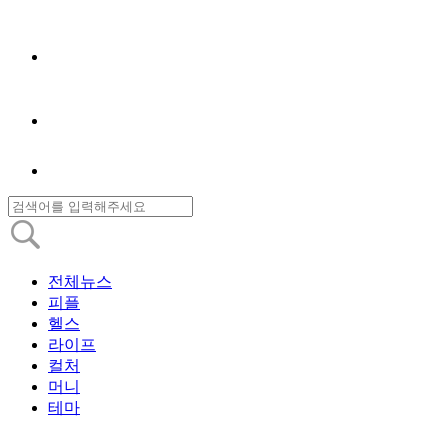
전체뉴스
피플
헬스
라이프
컬처
머니
테마