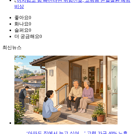
⌞
어지럽고 힘 빠진다면 위험신호, 고령층 온열질환 예방
비상
좋아요
0
화나요
0
슬퍼요
0
더 궁금해요
0
최신뉴스
‘아파도 집에서 늙고 싶어…’ 고령 가구 40% 노후