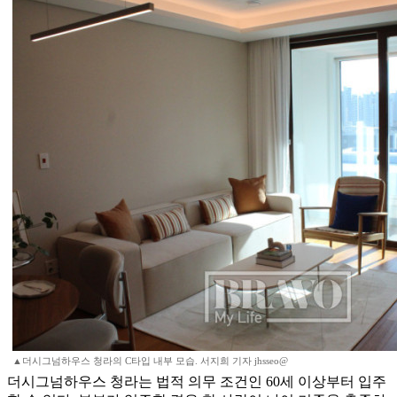
▲더시그넘하우스 청라의 C타입 내부 모습. 서지희 기자 jhsseo@
더시그넘하우스 청라는 법적 의무 조건인 60세 이상부터 입주