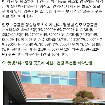
이 지난 뒤 퇴소하거나 건강상의 이유로 퇴소할 경우에는 위약
금이 발생하지 않는다. 냉장고, 인덕션, 세탁기는 빌트인으로
구비돼 있다. 입주자는 쇼파, 침대 등 피부가 직접 닿는 가구는
따로 준비해야 한다.
입주보증금은 평형별로 차이가 난다. 평형별 입주보증금은
△A타입(21.6~43.6평) 3억2900만~6억7000만 원 △B타입
(26.7~29.3평) 4억2700만~4억8200만 원 △C타입(30.3평) 4억
8300만~4억9100만 원 △D·E타입(43.7평, 45.2평) 7억2000만~7
억3200만 원 △PH타입(87.6평) 17억7000만 원이다. 1인 생활비
(일반 관리비+식비)는 213만~750만 원(2인 기준 315만~822만
원) 수준이다. 의무식은 1인 월 60식이다.
◇ ‘햇빛샤워’ 중정 곳곳에 마련…건강 우선한 바닥난방