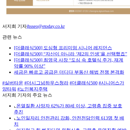
서지희 기자
jhsseo@etoday.co.kr
관련 뉴스
[더클래식500] 도심형 프리미엄 시니어 레지던스
[더클래식500] “자산이 아니라 ‘제2의 인생’을 선택했죠”
[더클래식500] 최영국 사장 “도심 속 호텔식 주거, 재계
약률 90% 이상”
세금은 빠르고 공급은 더디다 부동산 해법 전쟁 본격화
#실버타운
#더시그넘하우스청라
#더클래식500
#시니어스가
양타워
#노인복지주택
서지희 기자의 주요 뉴스
⌞
온열질환 사망자 62%가 80세 이상, 고령층 집중 보호
추진
⌞
노인일자리 안전관리 강화, 안전전담인력 613명 첫 배
치