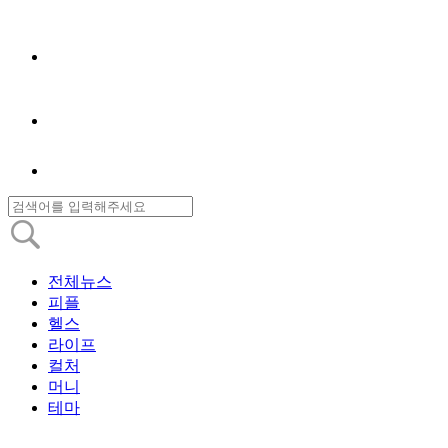
전체뉴스
피플
헬스
라이프
컬처
머니
테마