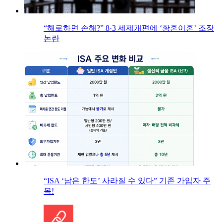
“해로하면 손해?” 8·3 세제개편에 ‘황혼이혼’ 조장
논란
“ISA ‘남은 한도’ 사라질 수 있다” 기존 가입자 주
목!