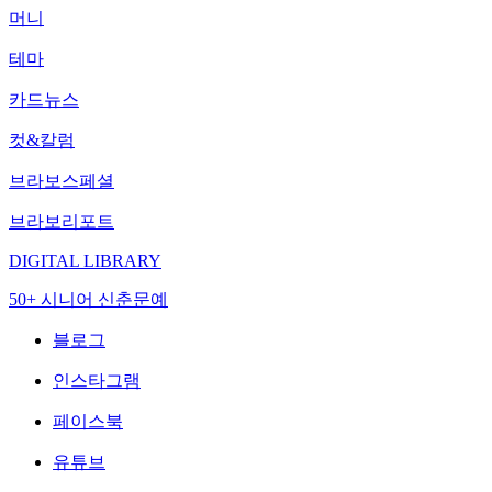
머니
테마
카드뉴스
컷&칼럼
브라보스페셜
브라보리포트
DIGITAL LIBRARY
50+ 시니어 신춘문예
블로그
인스타그램
페이스북
유튜브