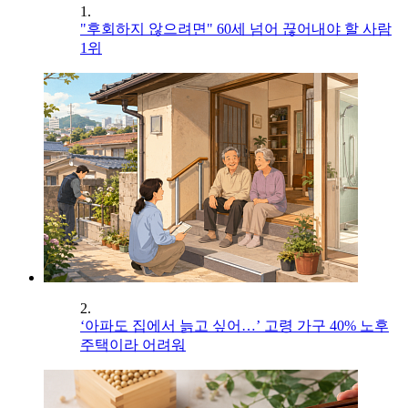
1.
"후회하지 않으려면" 60세 넘어 끊어내야 할 사람
1위
2.
‘아파도 집에서 늙고 싶어…’ 고령 가구 40% 노후
주택이라 어려워