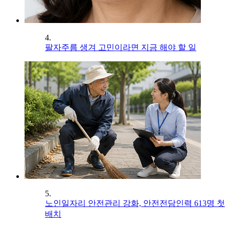
4.
팔자주름 생겨 고민이라면 지금 해야 할 일
5.
노인일자리 안전관리 강화, 안전전담인력 613명 첫
배치