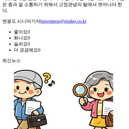
은 층과 잘 소통하기 위해서 고정관념의 탈에서 벗어나야 한
다.
변용도 시니어기자
bravopress@etoday.co.kr
좋아요
0
화나요
0
슬퍼요
0
더 궁금해요
0
최신뉴스