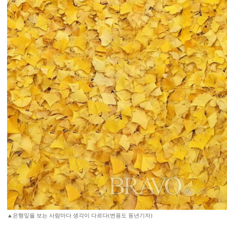
▲은행잎을 보는 사람마다 생각이 다르다(변용도 동년기자)