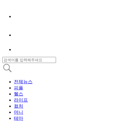
전체뉴스
피플
헬스
라이프
컬처
머니
테마