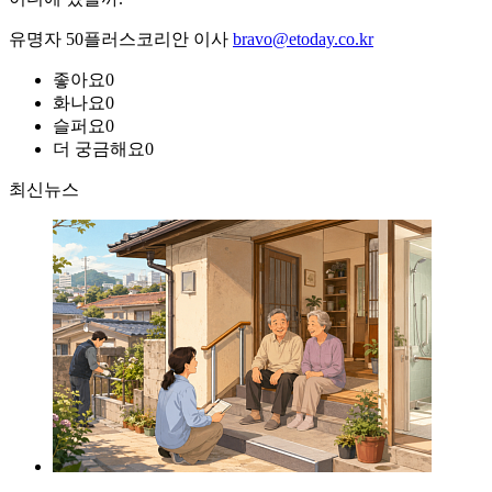
유명자 50플러스코리안 이사
bravo@etoday.co.kr
좋아요
0
화나요
0
슬퍼요
0
더 궁금해요
0
최신뉴스