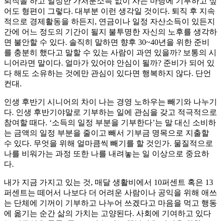
퇴직을 하고 일정한 가처분소득 없이 사는 마당에 기부하고 싶
어도 형편이 그렇다. 대부분 이런 생각일 것이다. 퇴직 후 지속
적으로 경제활동을 하든지, 연금이나 일정 자산소득이 있든지
간에 어느 정도의 기간이 될지 불투명한 자신의 노후를 생각하
면 불안할 수 있다. 솔직히 말하면 향후 30~40년을 위한 준비
를 충분히 했다고 말할 수 있는 사람이 과연 있을까? 보통의 시
니어라면 말이다. 얼마가 있어야 안심이 될까? 준비가 되어 있
다 해도 소유하는 것에만 관심이 있다면 행복하지 않다. 단언
컨대.
인생 후반기 시니어의 차이 나는 경영 노하우는 빼기와 나누기
다. 인생 후반기야말로 기부하는 일에 관심을 갖고 적극적으로
참여할 때다. ‘소득의 일정 부분을 기부한다’는 말 대신 소비하
는 금액의 일정 부분을 줄이고 빼서 기부금 명목으로 지출할
수 있다. 무엇을 위해 얼마큼씩 빼기를 할 것인가. 물질적으로
나를 비워가는 과정 또한 나를 내려놓는 일 이상으로 중요하
다.
내가 지금 가지고 있는 것, 매달 생활비에서 10퍼센트 혹은 13
퍼센트는 떼어서 나보다 더 어려운 사람이나 공익을 위해 애쓰
는 단체에 기꺼이 기부하고 나누어 쓰겠다고 마음을 먹고 행동
에 옮기는 순간 삶의 가치는 고양된다. 사회에 기여하고 있다