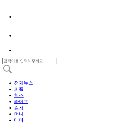
전체뉴스
피플
헬스
라이프
컬처
머니
테마