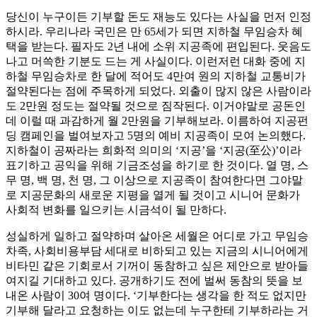
당신이 누구이든 기부할 돈도 재능도 있다는 사실을 먼저 인정
하시라. 우리나라 국민은 만 65세가 되면 지하철 무임승차 혜
택을 받는다. 필자도 2년 내에 소위 지공족에 편입된다. 웃음도
나고 머쓱한 기분도 드는 게 사실이다. 이런저런 대화 중에 지
하철 무임승차로 한 달에 적어도 4만여 원의 지하철 교통비가
절약된다는 점에 주목하게 되었다. 외출이 많지 않은 사람이라
도 2만원 정도는 절약될 것으로 짐작된다. 이거야말로 공돈인
데 이럴 때 과감하게 월 2만원을 기부해보라. 이름하여 지공펀
딩 캠페인을 벌여보자고 5명의 예비 지공족이 모여 논의했다.
지하철이 공짜라는 희화적 의미의 ‘지공’을 ‘지공(至公)’이라
표기하고 공익을 위해 기금조성을 하기로 한 것이다. 열 명, 스
무 명, 백 명, 천 명, 그 이상으로 지공족이 참여한다면 그야말
로 지공문화의 새로운 지평을 열게 될 것이고 시니어 문화가
사회적 변화를 일으키는 시금석이 될 만하다.
성실하게 일하고 절약하며 살아온 세월은 어디로 가고 무임승
차족, 사회비용부담 세대로 비하되고 있는 지금의 시니어에게
비타민 같은 기회로서 기꺼이 동참하고 싶은 제안으로 받아들
여지길 기대하고 있다. 공개하기도 전에 벌써 동참의 뜻을 보
내온 사람이 30여 명이다. ‘기부한다는 생각을 한 적도 없지만
기부해 달라고 요청하는 이도 없는데 누구한테 기부하라는 거