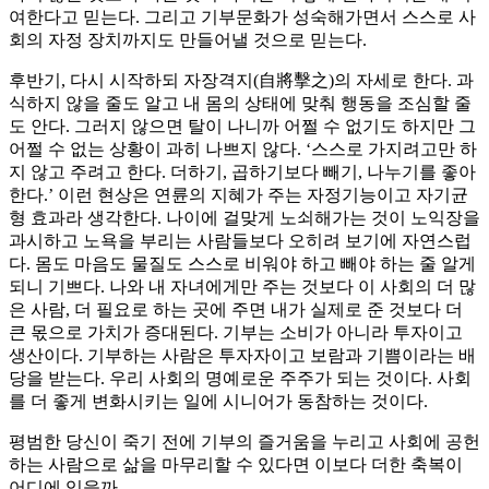
여한다고 믿는다. 그리고 기부문화가 성숙해가면서 스스로 사
회의 자정 장치까지도 만들어낼 것으로 믿는다.
후반기, 다시 시작하되 자장격지(自將擊之)의 자세로 한다. 과
식하지 않을 줄도 알고 내 몸의 상태에 맞춰 행동을 조심할 줄
도 안다. 그러지 않으면 탈이 나니까 어쩔 수 없기도 하지만 그
어쩔 수 없는 상황이 과히 나쁘지 않다. ‘스스로 가지려고만 하
지 않고 주려고 한다. 더하기, 곱하기보다 빼기, 나누기를 좋아
한다.’ 이런 현상은 연륜의 지혜가 주는 자정기능이고 자기균
형 효과라 생각한다. 나이에 걸맞게 노쇠해가는 것이 노익장을
과시하고 노욕을 부리는 사람들보다 오히려 보기에 자연스럽
다. 몸도 마음도 물질도 스스로 비워야 하고 빼야 하는 줄 알게
되니 기쁘다. 나와 내 자녀에게만 주는 것보다 이 사회의 더 많
은 사람, 더 필요로 하는 곳에 주면 내가 실제로 준 것보다 더
큰 몫으로 가치가 증대된다. 기부는 소비가 아니라 투자이고
생산이다. 기부하는 사람은 투자자이고 보람과 기쁨이라는 배
당을 받는다. 우리 사회의 명예로운 주주가 되는 것이다. 사회
를 더 좋게 변화시키는 일에 시니어가 동참하는 것이다.
평범한 당신이 죽기 전에 기부의 즐거움을 누리고 사회에 공헌
하는 사람으로 삶을 마무리할 수 있다면 이보다 더한 축복이
어디에 있을까.