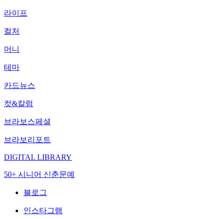
라이프
컬처
머니
테마
카드뉴스
컷&칼럼
브라보스페셜
브라보리포트
DIGITAL LIBRARY
50+ 시니어 신춘문예
블로그
인스타그램