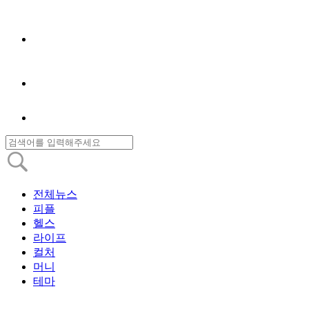
전체뉴스
피플
헬스
라이프
컬처
머니
테마