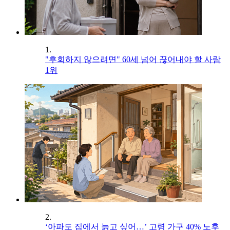
1.
"후회하지 않으려면" 60세 넘어 끊어내야 할 사람
1위
2.
‘아파도 집에서 늙고 싶어…’ 고령 가구 40% 노후