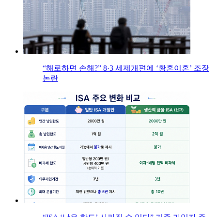
“해로하면 손해?” 8·3 세제개편에 ‘황혼이혼’ 조장
논란