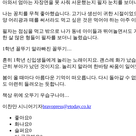
아와서 엄마는 자장면을 못 사줘 서운했는지 필자 눈치를 보더
나는 꽁치를 무척 좋아했습니다. 고기나 생선이 귀한 시절이었
양 어리광과 떼를 써서라도 먹고 싶은 것은 먹어야 하는 아주 
필자는 점심을 먹고 밖으로 나가 동네 아이들과 뛰어놀면서도 가
한 살 많은 형들이 필자를 보더니 놀렸습니다.
1학년 꼴뚜기 말라빠진 꼴뚜기…
흔히 1학년 신입생들에게 놀리는 노래이지요. 괜스레 화가 났습
근히 부아가 났던 것이지요. 놀리지 말라며 한바탕 싸움이 일어
봄이 올 때마다 아름다운 기억이 떠오릅니다. 다시 돌아갈 수 없
도 아련히 들려오는 듯합니다.
책상 위에 오뚜기 우습구나야…
이찬만 시니어기자
bravopress@etoday.co.kr
좋아요
0
화나요
0
슬퍼요
0