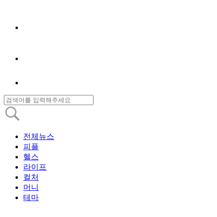
전체뉴스
피플
헬스
라이프
컬처
머니
테마