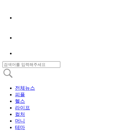
전체뉴스
피플
헬스
라이프
컬처
머니
테마