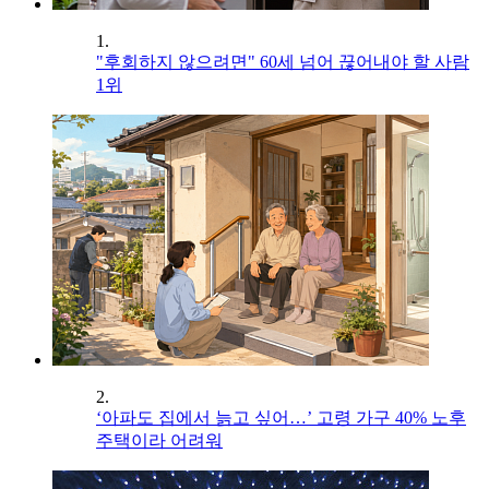
1.
"후회하지 않으려면" 60세 넘어 끊어내야 할 사람
1위
2.
‘아파도 집에서 늙고 싶어…’ 고령 가구 40% 노후
주택이라 어려워