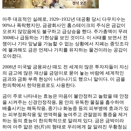
아주 대표적인 실례로, 1929~1932년 대공황 당시 다우지수는
90%나 폭락했지만, 금광회사인 홈스테이크의 주식은 금값이
오르지 않았음에도 불구하고 급상승을 했다. 주가총액이 무려
300배나 급등하는 기현상을 보인 것이다. 이 사태를 보면서 전
쟁이나 기타 앞날을 가늠할 수 없는 상황에서 지폐는 종잇조각
에 불과해도 금은 언제나 가치를 유지하는 물건이라는 공감이
모아졌다.
2008년 미국발 금융파산 때도 전 세계의 많은 투자자들이 자신
의 금고에 많은 재산을 금덩이로 묻어 놓는 바람에 세계적인
금괴와 금화 부족 현상이 나타나기도 했으니 말이다. 이 금을
한의학에서 한약원료로도 사용한다.
금이 주로 나타내는 효능은 마음이 불안정하고 놀랐을 때 안정
을 시켜주는 신경안정작용, 몸 안의 유독한 물질을 흡수하여
배출시키는 해독작용, 종기나 화농증 등의 피부병에 효과가 있
는 피부정화작용 및 면역력을 높여주고 관절염의 통증을 제거
하는 등의 효능이 한의학적으로 알려져 있다. 금은 금박이라
하여 아주 얇은 편(片)의 형태로 우리에게 잘 알려진 우황청심