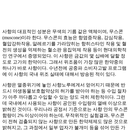
사향의 대표적인 성분은 무색의 기름 같은 액체이며, 무스콘
(muscone)이라 한다. 무스콘의 효능은 항염증작용, 강심작용,
혈압강하작용, 알레르기를 가라앉히는 항히스타민 작용 및 혈
전의 생성을 억제하는 혈소판 응집억제 작용 등이 현대의학적
인 연구에서 증명되었다. 이 사향은 금값의 몇 십배에 달할 정
도로 고가의 한약이다. 그래서 위조품이 가장 많은 한약중의
하나가 바로 사향이다. 수년전에 공중파 소비자고발 프로그램
에 이 사향의 국내 위조 실태에 대해서 방송된 적이 있다.
사향은 멸종위기에 놓인 사향노루에게서 얻어지기 때문에 반
드시 야생동물보호협약상의 허가를 받아야 하는 등 수입 절차
가 아주 까다롭고 수입할 수 있는 양도 극히 제한적이다. 그런
데 국내에서 사용되는 사향이 공인된 수입량의 열배 이상으로
밝혀진 것이다. 우리나라 공정서 기준으로는 사향 안의 무스콘
함량이 2% 이상이어야 하는데, 무작위적인 실험결과, 무스콘
이 전혀 검출되지 않는 사향으로 만든 한약제제도 많은 것으로
밝혀지고, 그 과정에서 일부 업자가 불개미 등을 섞어 만든 가