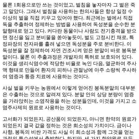
물론 1회용으로만 쓰는 것이었고, 벌침을 놓자마자 그 벌은 죽
고 말았다. 그래서 벌침을 사용하는 한의사들은 항상 일정 수
이상의 벌을 직접 키우고 있어야 했다. 최근에는 벌에서 직접
독을 추출하여 정제하는 방법을 사용하여 독성분을 순수한 분
말형태로 얻고 있다. 커다란 동물이나 사람도 전기충격을 받으
면 정신을 잃고 분비물을 쏟아놓듯이, 벌도 고정시킨 채로, 특
정파장의 전자파를 흘려 넣으면 독성분을 주로 분비한다. 이
독성분을 잘 정제하여 자연 건조시켜 얻은 분말이 바로 봉독분
말이다. 물론 이 추출과정은 개발자의 특허로 보호되어 있다.
이것을 생리식염수에 적당한 비율로 녹인 다음, 멸균하여 주사
액 형태로 만들어 환자의 피하나 관절낭에 아주 소량씩 주사하
여 염증과 통증 치료에 사용하는 것이다.
사실 벌을 키우는 농원에서 이렇게 얻어진 봉독분말의 대부분
은 수출하는 것으로 알려져 있다. 분말 안의 상당 분량이 염증
을 가라앉히는 소염작용을 하는 성분들인데, 이것을 가지고 소
염주사제의 원료로 사용하는 것이다.
고서화가 되었든지, 공산품이 되었든지, 아니면 한약의 원료가
되었든지 결국 값을 정하는 것은 희소성의 가치이다. 금이나
사향, 봉독의 비싼 가격도 사실 이 희소성과 함께 그것을 얻는
과정의 특수성에서 출발한다. 하지만, 세 가지 한약원료 모두