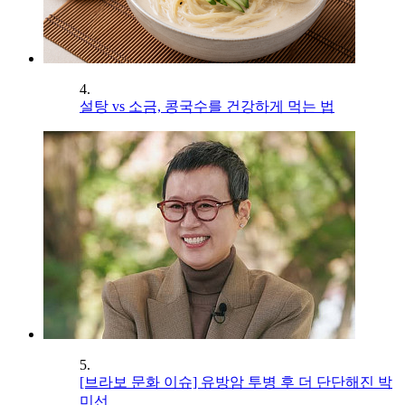
4.
설탕 vs 소금, 콩국수를 건강하게 먹는 법
5.
[브라보 문화 이슈] 유방암 투병 후 더 단단해진 박
미선