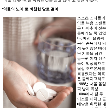
“너도 암페타민을 복용한 것을 알고 있다”고 맞받아 쳤다.
‘약물의 노예’로 비참한 말로 걸어
스포츠 스타들의
약물 복용 스캔들
은 아마추어 선수
들에게도 쭉 있었
다. 예전, 올림픽
육상 종목에서 남
성 못지않은 빼어
난 기록을 남긴
동구권 여자 선수
들이 일상적으로
남성 호르몬제를
복용했다는 의혹
은 둘째치고라도
1988년 서울 올림
픽 남자 육상
100m에서 칼 루
이스를 제치고 금
메달을 획득한 캐