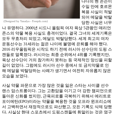
나다의 벤 존슨이
수일 만에 호르몬
복용 사실이 적발
되어 메달을 박탈
(Designed by Yanalya - Freepik.com)
당한 사실은 너무
나 유명하다. 2000년 시드니 올림픽 여자 육상 5관왕인 매리언
존스의 약물 복용 사실도 충격이었다. 결국 그녀의 세계기록은
모두 무효처리 되었고, 메달도 박탈당했다. 세계 최고의 여자
운동선수는 31세라는 젊은 나이에 불명예 은퇴를 해야 했다.
2016 리우올림픽은 시작도 하기 전에 러시아 선수단의 도핑 스
캔들로 얼룩졌다. 러시아는 최종 순위에서 4위를 기록했지만,
육상 선수단이 거의 참가하지 못하는 등 국제적인 망신을 피할
길이 없었다. 그럼에도 러시아 선수 중에서 또 금지약물로 인
해 메달을 박탈당하는 사례가 생기면서 여전히 자유롭지 않은
모습을 보였다.
사실 약물 파문으로 가장 많은 것을 잃은 스타는 사이클 선수
랜스 암스트롱이다. 그는 고환암을 이기고 더 강한 챔피언으로
돌아온 신화를 썼지만, 근육피로를 극복하기 위해서 에리트로
포이에틴(EPO)이라는 약물을 복용한 것을 오프라 윈프리쇼에
서 고백하면서 재정적으로도 파산했고, 모든 기록도 삭제 당했
다. 사실상 현대 스포츠에서 도핑스캔들에 휘말리는 것은 영구