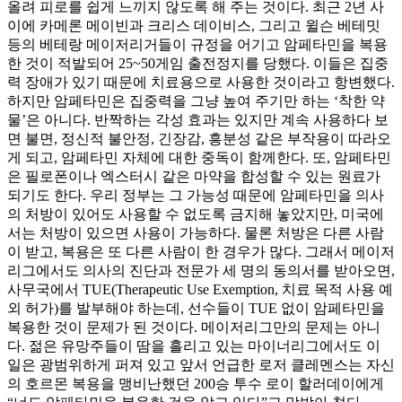
올려 피로를 쉽게 느끼지 않도록 해 주는 것이다. 최근 2년 사
이에 카메론 메이빈과 크리스 데이비스, 그리고 윌슨 베테밋
등의 베테랑 메이저리거들이 규정을 어기고 암페타민을 복용
한 것이 적발되어 25~50게임 출전정지를 당했다. 이들은 집중
력 장애가 있기 때문에 치료용으로 사용한 것이라고 항변했다.
하지만 암페타민은 집중력을 그냥 높여 주기만 하는 ‘착한 약
물’은 아니다. 반짝하는 각성 효과는 있지만 계속 사용하다 보
면 불면, 정신적 불안정, 긴장감, 흥분성 같은 부작용이 따라오
게 되고, 암페타민 자체에 대한 중독이 함께한다. 또, 암페타민
은 필로폰이나 엑스터시 같은 마약을 합성할 수 있는 원료가
되기도 한다. 우리 정부는 그 가능성 때문에 암페타민을 의사
의 처방이 있어도 사용할 수 없도록 금지해 놓았지만, 미국에
서는 처방이 있으면 사용이 가능하다. 물론 처방은 다른 사람
이 받고, 복용은 또 다른 사람이 한 경우가 많다. 그래서 메이저
리그에서도 의사의 진단과 전문가 세 명의 동의서를 받아오면,
사무국에서 TUE(Therapeutic Use Exemption, 치료 목적 사용 예
외 허가)를 발부해야 하는데, 선수들이 TUE 없이 암페타민을
복용한 것이 문제가 된 것이다. 메이저리그만의 문제는 아니
다. 젊은 유망주들이 땀을 흘리고 있는 마이너리그에서도 이
일은 광범위하게 퍼져 있고 앞서 언급한 로저 클레멘스는 자신
의 호르몬 복용을 맹비난했던 200승 투수 로이 할러데이에게