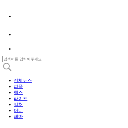
전체뉴스
피플
헬스
라이프
컬처
머니
테마