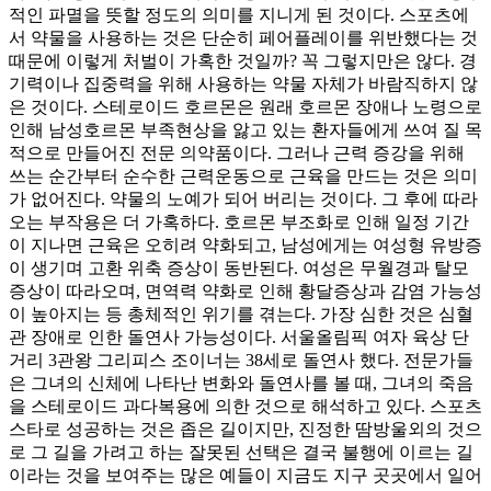
적인 파멸을 뜻할 정도의 의미를 지니게 된 것이다. 스포츠에
서 약물을 사용하는 것은 단순히 페어플레이를 위반했다는 것
때문에 이렇게 처벌이 가혹한 것일까? 꼭 그렇지만은 않다. 경
기력이나 집중력을 위해 사용하는 약물 자체가 바람직하지 않
은 것이다. 스테로이드 호르몬은 원래 호르몬 장애나 노령으로
인해 남성호르몬 부족현상을 앓고 있는 환자들에게 쓰여 질 목
적으로 만들어진 전문 의약품이다. 그러나 근력 증강을 위해
쓰는 순간부터 순수한 근력운동으로 근육을 만드는 것은 의미
가 없어진다. 약물의 노예가 되어 버리는 것이다. 그 후에 따라
오는 부작용은 더 가혹하다. 호르몬 부조화로 인해 일정 기간
이 지나면 근육은 오히려 약화되고, 남성에게는 여성형 유방증
이 생기며 고환 위축 증상이 동반된다. 여성은 무월경과 탈모
증상이 따라오며, 면역력 약화로 인해 황달증상과 감염 가능성
이 높아지는 등 총체적인 위기를 겪는다. 가장 심한 것은 심혈
관 장애로 인한 돌연사 가능성이다. 서울올림픽 여자 육상 단
거리 3관왕 그리피스 조이너는 38세로 돌연사 했다. 전문가들
은 그녀의 신체에 나타난 변화와 돌연사를 볼 때, 그녀의 죽음
을 스테로이드 과다복용에 의한 것으로 해석하고 있다. 스포츠
스타로 성공하는 것은 좁은 길이지만, 진정한 땀방울외의 것으
로 그 길을 가려고 하는 잘못된 선택은 결국 불행에 이르는 길
이라는 것을 보여주는 많은 예들이 지금도 지구 곳곳에서 일어