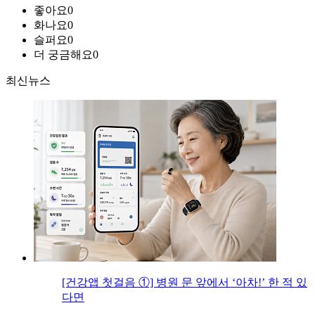
좋아요
0
화나요
0
슬퍼요
0
더 궁금해요
0
최신뉴스
[건강앱 첫걸음 ①] 병원 문 앞에서 ‘아차!’ 한 적 있
다면