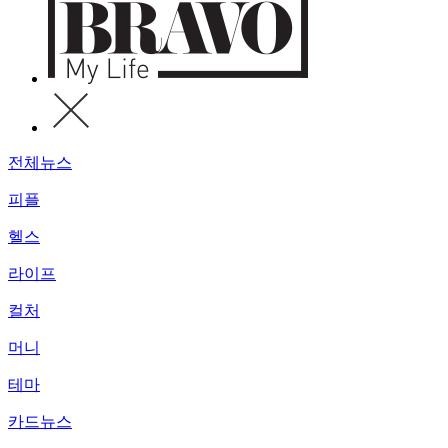
전체뉴스
피플
헬스
라이프
컬처
머니
테마
카드뉴스