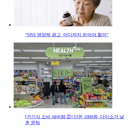
“SNS 영양제 광고, 어디까지 믿어야 할까”
[건기식 소비 새바람 ②] 단돈 1000원, 다이소가 낮
춘 문턱