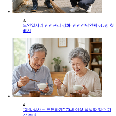
3.
노인일자리 안전관리 강화, 안전전담인력 613명 첫
배치
4.
“아침식사는 든든하게” 70세 이상 식생활 점수 가
장 높아