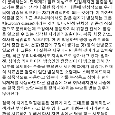
이 분비하는데, 면역계가 필요 이상으로 민감해지면 염증을 일
으키는 물질의 생성이 훨씬 증가하기 때문에 만성적으로 우리
몸에 염증을 일으키는 자가면역질환이 되는 것이다. 이 자가면
역질환 중에 최근 우리나라에서도 많은 환자가 발생하는 크론
병(Crohn’s disease)이라는 것이 있다. 만성 난치성, 염증성 장질
환으로 분류하는데 구강에서 항문까지의 위장관 전체에 염증
을 일으킬 수 있는 심각한 자가면역질환이다. 복통, 체중 감소,
설사를 끊임없이 일으키며, 한 번 발생하면 평생 동안 지속되
면서 장관 협착, 천공(장관에 구멍이 생기는 것) 등의 합병증도
일으킨다. 그동안 이 질환은 서구에서만 흔한 것이라고 알아왔
는데, 최근 우리나라에서도 지속적으로 증가하고 있다. 얼마
전, 싱어송 라이터이자 방송인인 윤종신이 이 병으로 인해 장
일부를 절제하는 수술을 받으면서 세간에 화제가 되었다. 현재
의 치료법은 염증이 일단 발생하면 소염제나 스테로이드제제
를 집중적으로 사용하고 있는데, 약물 부작용도 심하다. 면역
억제제를 사용하면 다른 감염증에 대해 취약해지면서 나중에
는 결국 장의 상당 부분을 잘라내야 하는 수술을 받는 경우가
많아진다.
결국 이 자가면역질환들은 인류가 자연 그대로를 멀리하면서
생겨난 부적응이라고 할 수 있다. 그런데 최근 이 자가면역질
환을 치료하기 위해서 다시 자연 속에서 답을 찾는 시도들이