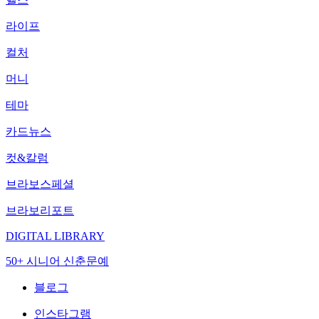
라이프
컬처
머니
테마
카드뉴스
컷&칼럼
브라보스페셜
브라보리포트
DIGITAL LIBRARY
50+ 시니어 신춘문예
블로그
인스타그램