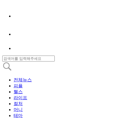
전체뉴스
피플
헬스
라이프
컬처
머니
테마