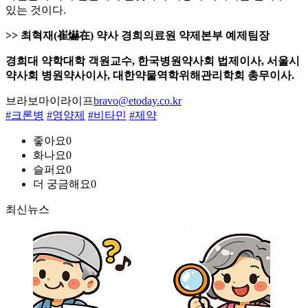
있는 것이다.
>> 최혁재(崔爀在) 약사 경희의료원 약제본부 예제팀장
경희대 약학대학 객원교수, 한국병원약사회 법제이사, 서울시
약사회 병원약사이사, 대한약물역학위해관리학회 총무이사.
브라보마이라이프
bravo@etoday.co.kr
#크론병
#영양제
#비타민
#제약
좋아요
0
화나요
0
슬퍼요
0
더 궁금해요
0
최신뉴스