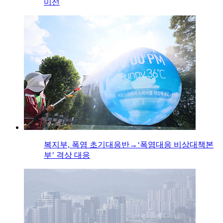
미선
복지부, 폭염 초기대응반→‘폭염대응 비상대책본
부’ 격상 대응