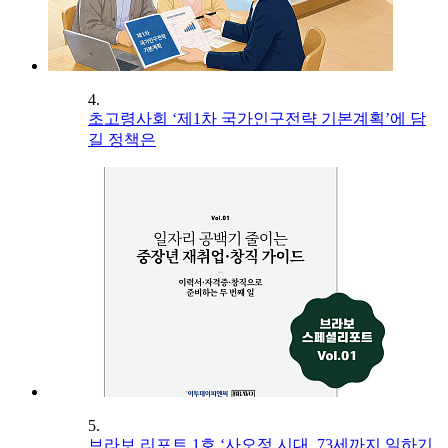
4.
초고령사회 ‘제1차 국가인구전략 기본계획’에 담
길 정책은
5.
브라보 리포트 1호 ‘사오정 시대, 73세까지 일하기