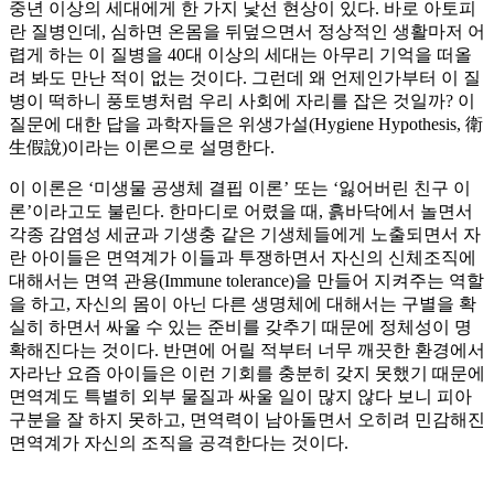
중년 이상의 세대에게 한 가지 낯선 현상이 있다. 바로 아토피
란 질병인데, 심하면 온몸을 뒤덮으면서 정상적인 생활마저 어
렵게 하는 이 질병을 40대 이상의 세대는 아무리 기억을 떠올
려 봐도 만난 적이 없는 것이다. 그런데 왜 언제인가부터 이 질
병이 떡하니 풍토병처럼 우리 사회에 자리를 잡은 것일까? 이
질문에 대한 답을 과학자들은 위생가설(Hygiene Hypothesis, 衛
生假說)이라는 이론으로 설명한다.
이 이론은 ‘미생물 공생체 결핍 이론’ 또는 ‘잃어버린 친구 이
론’이라고도 불린다. 한마디로 어렸을 때, 흙바닥에서 놀면서
각종 감염성 세균과 기생충 같은 기생체들에게 노출되면서 자
란 아이들은 면역계가 이들과 투쟁하면서 자신의 신체조직에
대해서는 면역 관용(Immune tolerance)을 만들어 지켜주는 역할
을 하고, 자신의 몸이 아닌 다른 생명체에 대해서는 구별을 확
실히 하면서 싸울 수 있는 준비를 갖추기 때문에 정체성이 명
확해진다는 것이다. 반면에 어릴 적부터 너무 깨끗한 환경에서
자라난 요즘 아이들은 이런 기회를 충분히 갖지 못했기 때문에
면역계도 특별히 외부 물질과 싸울 일이 많지 않다 보니 피아
구분을 잘 하지 못하고, 면역력이 남아돌면서 오히려 민감해진
면역계가 자신의 조직을 공격한다는 것이다.