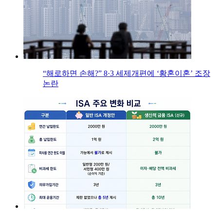
“해로하면 손해?” 8·3 세제개편에 ‘황혼이혼’ 조장
논란