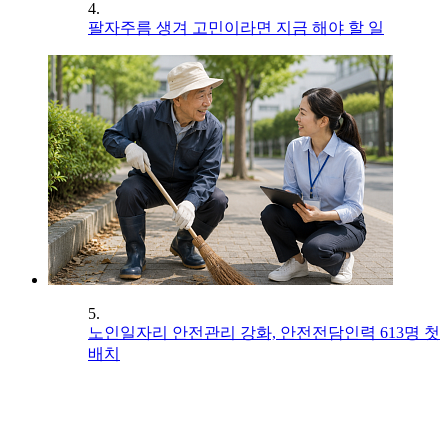
4.
팔자주름 생겨 고민이라면 지금 해야 할 일
5.
노인일자리 안전관리 강화, 안전전담인력 613명 첫
배치