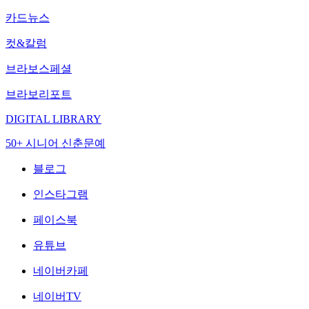
카드뉴스
컷&칼럼
브라보스페셜
브라보리포트
DIGITAL LIBRARY
50+ 시니어 신춘문예
블로그
인스타그램
페이스북
유튜브
네이버카페
네이버TV