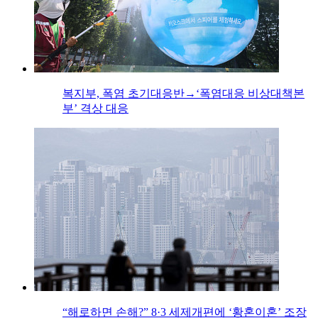
복지부, 폭염 초기대응반→‘폭염대응 비상대책본
부’ 격상 대응
“해로하면 손해?” 8·3 세제개편에 ‘황혼이혼’ 조장