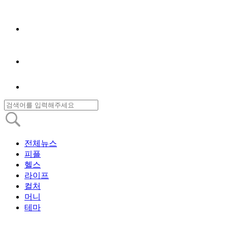
전체뉴스
피플
헬스
라이프
컬처
머니
테마