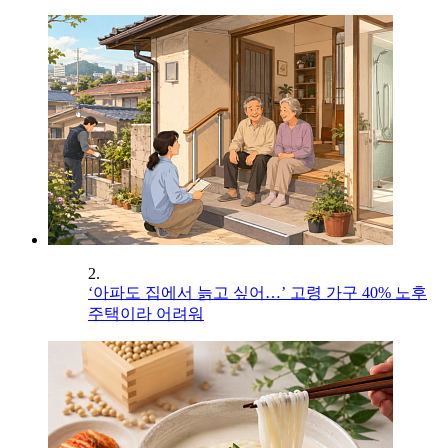
2.
‘아파도 집에서 늙고 싶어…’ 고령 가구 40% 노후
주택이라 어려워