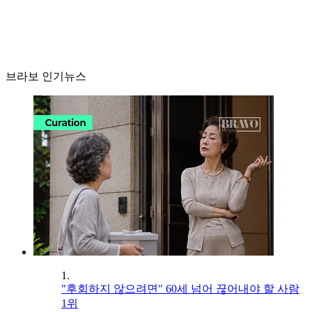
브라보 인기뉴스
1.
"후회하지 않으려면" 60세 넘어 끊어내야 할 사람
1위