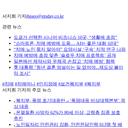
서지희 기자
jhsseo@etoday.co.kr
관련 뉴스
도쿄가 선택한 시니어 비즈니스 10곳, “생활에 초점”
“스마트폰, 치매 예방에 도움… AI는 좋은 대화 상대”
“치매 노인 묶지 말아야” 요양시설 ‘구속’ 지적 연구 나와
치매 예방에 초점 맞춘 ‘슬로우 치매 프로젝트’ 공개
일본에선 제약사와 우체국 손잡고 ‘치매 예방’ 협력
李 대통령 "청년 결혼 망설이는 일 없어야...제도상 불이
익 조사"
#치매
#치매머니
#인지장애
#보건복지부
#복지부
서지희 기자의 주요 뉴스
⌞
복지부, 폭염 초기대응반→‘폭염대응 비상대책본부’ 격
상 대응
⌞
온열질환 사망자 62%가 80세 이상, 고령층 집중 보호
추진
⌞
노인일자리 안전관리 강화, 안전전담인력 613명 첫 배