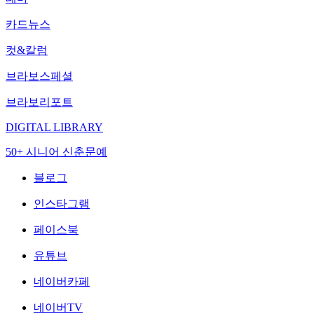
카드뉴스
컷&칼럼
브라보스페셜
브라보리포트
DIGITAL LIBRARY
50+ 시니어 신춘문예
블로그
인스타그램
페이스북
유튜브
네이버카페
네이버TV