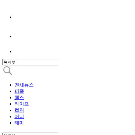
전체뉴스
피플
헬스
라이프
컬처
머니
테마