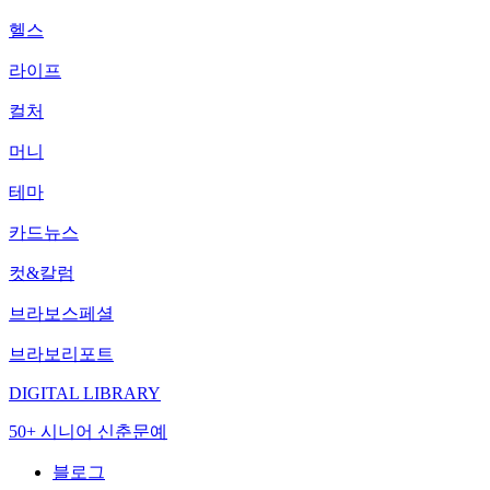
헬스
라이프
컬처
머니
테마
카드뉴스
컷&칼럼
브라보스페셜
브라보리포트
DIGITAL LIBRARY
50+ 시니어 신춘문예
블로그