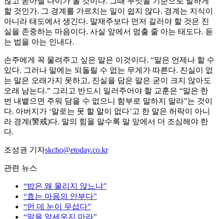
않고 쏟아낼 나이가 올 것이다. 그때 무엇을 기준으로 말하게
할 것인가. 그 경계를 가르치는 일이 쉽지 않다. 경계는 지식이
아니라 태도에서 생긴다. 말재주보다 먼저 길러야 할 것은 진
실을 존중하는 마음이다. 사실 앞에서 멈출 줄 아는 태도다. 듣
는 법을 아는 인내다.
손주에게 꼭 물려주고 싶은 말은 이것이다. “말은 언제나 할 수
있다. 그러나 말에는 되돌릴 수 없는 무게가 따른다. 진실이 없
는 말은 오래가지 못하고, 진실을 담은 말은 굳이 크지 않아도
오래 남는다.” 그리고 반드시 일러주어야 할 교훈은 “말은 한
번 내뱉으면 주워 담을 수 없으니 함부로 말하지 말라”는 것이
다. 아버지가 ‘말로는 못 할 말이 없다’고 한 말은 허락이 아니
라 경계(警戒)다. 말의 힘을 알수록 말 앞에서 더 조심해야 한
다.
조성권 기자
skcho@etoday.co.kr
관련 뉴스
“밥은 왜 물리지 않느냐”
“효는 마음의 안부다”
“먼 데 눈이 무섭다”
“말을 앞세우지 마라”