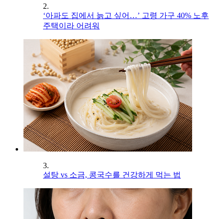
2.
‘아파도 집에서 늙고 싶어…’ 고령 가구 40% 노후
주택이라 어려워
3.
설탕 vs 소금, 콩국수를 건강하게 먹는 법