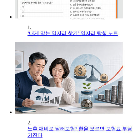
1.
‘내게 맞는 일자리 찾기’ 일자리 탐험 노트
2.
노후 대비로 달러보험? 환율 오르면 보험료 부담
커진다