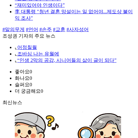
“재미있어야 인생이다”
李 대통령 "청년 결혼 망설이는 일 없어야...제도상 불이
익 조사"
#말의무게
#언어
#손주
#교훈
#사자성어
조성권 기자의 주요 뉴스
⌞
어정칠월
⌞
조바심 나는 유월에
⌞
“인생 2막의 공감, 시니어들의 삶이 글이 되다”
좋아요
0
화나요
0
슬퍼요
0
더 궁금해요
0
최신뉴스