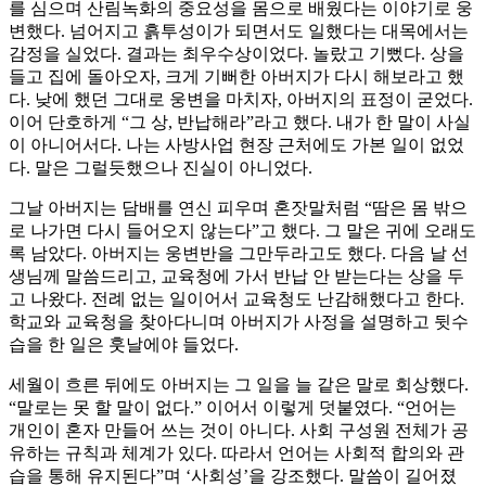
를 심으며 산림녹화의 중요성을 몸으로 배웠다는 이야기로 웅
변했다. 넘어지고 흙투성이가 되면서도 일했다는 대목에서는
감정을 실었다. 결과는 최우수상이었다. 놀랐고 기뻤다. 상을
들고 집에 돌아오자, 크게 기뻐한 아버지가 다시 해보라고 했
다. 낮에 했던 그대로 웅변을 마치자, 아버지의 표정이 굳었다.
이어 단호하게 “그 상, 반납해라”라고 했다. 내가 한 말이 사실
이 아니어서다. 나는 사방사업 현장 근처에도 가본 일이 없었
다. 말은 그럴듯했으나 진실이 아니었다.
그날 아버지는 담배를 연신 피우며 혼잣말처럼 “땀은 몸 밖으
로 나가면 다시 들어오지 않는다”고 했다. 그 말은 귀에 오래도
록 남았다. 아버지는 웅변반을 그만두라고도 했다. 다음 날 선
생님께 말씀드리고, 교육청에 가서 반납 안 받는다는 상을 두
고 나왔다. 전례 없는 일이어서 교육청도 난감해했다고 한다.
학교와 교육청을 찾아다니며 아버지가 사정을 설명하고 뒷수
습을 한 일은 훗날에야 들었다.
세월이 흐른 뒤에도 아버지는 그 일을 늘 같은 말로 회상했다.
“말로는 못 할 말이 없다.” 이어서 이렇게 덧붙였다. “언어는
개인이 혼자 만들어 쓰는 것이 아니다. 사회 구성원 전체가 공
유하는 규칙과 체계가 있다. 따라서 언어는 사회적 합의와 관
습을 통해 유지된다”며 ‘사회성’을 강조했다. 말씀이 길어졌