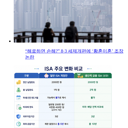
“해로하면 손해?” 8·3 세제개편에 ‘황혼이혼’ 조장
논란