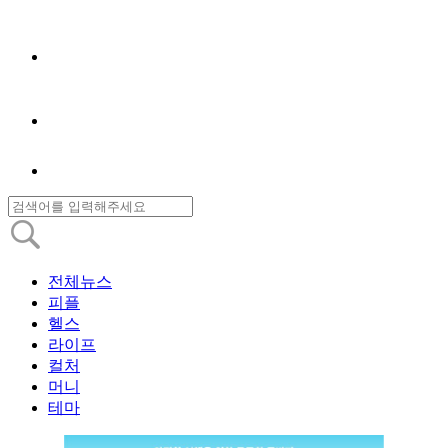
전체뉴스
피플
헬스
라이프
컬처
머니
테마