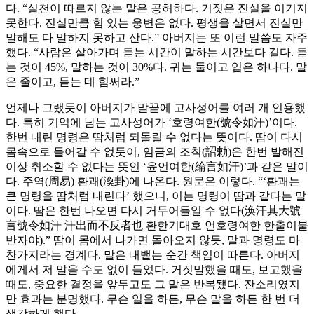
다. “실천이 따르지 않는 말은 공허하다. 거짓은 진실을 이기지
못한다. 진실만큼 힘 있는 웅변은 없다. 평생을 살면서 진실만
말해도 다 말하지 못하고 산다.” 아버지는 또 이런 말씀도 자주
했다. “사람은 살아가며 듣는 시간이 말하는 시간보다 길다. 듣
는 것이 45%, 말하는 것이 30%다. 귀는 둘이고 입은 하나다. 말
은 줄이고, 듣는 데 힘써라.”
언제나 그랬듯이 아버지가 말끝에 고사성어를 여러 개 인용했
다. 특히 기억에 남는 고사성어가 ‘호령여한(號令如汗)’이다.
한번 내린 명령은 땀처럼 되돌릴 수 없다는 뜻이다. 땀이 다시
몸속으로 들어갈 수 없듯이, 임금의 조칙(詔勅)은 한번 발해진
이상 취소할 수 없다는 뜻인 ‘윤언여한(綸言如汗)’과 같은 말이
다. 주역(周易) 환괘(渙卦)에 나온다. 원문은 이렇다. “‘환괘는
큰 명령을 땀처럼 내린다’ 했으니, 이는 명령이 땀과 같다는 말
이다. 땀은 한번 나오면 다시 거두어들일 수 없다(涣汗其大號
言號令如汗 汗出而不反者也 환한기대호 언호령여한 한출이불
반자야).” 땀이 몸에서 나가면 돌아오지 않듯, 말과 명령도 마
찬가지라는 경계다. 말은 내뱉는 순간 책임이 따른다. 아버지
에게서 저 말을 수도 없이 들었다. 거짓말했을 때도, 보고했을
때도, 중요한 결정을 앞두고도 그 말은 반복됐다. 잔소리였지
만 효과는 분명했다. 무슨 일을 하든, 무슨 말을 하든 한 번 더
생각하게 했다.