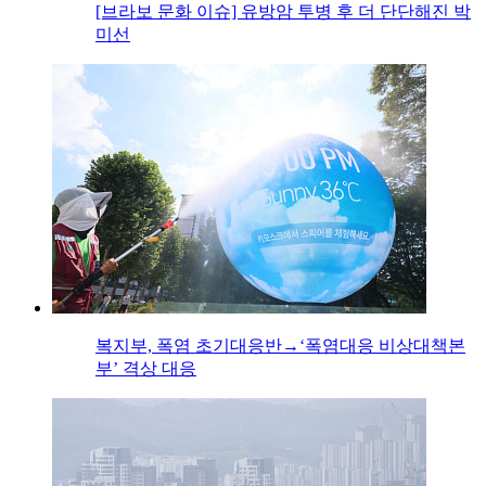
[브라보 문화 이슈] 유방암 투병 후 더 단단해진 박
미선
복지부, 폭염 초기대응반→‘폭염대응 비상대책본
부’ 격상 대응