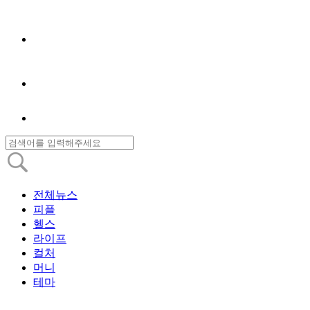
전체뉴스
피플
헬스
라이프
컬처
머니
테마