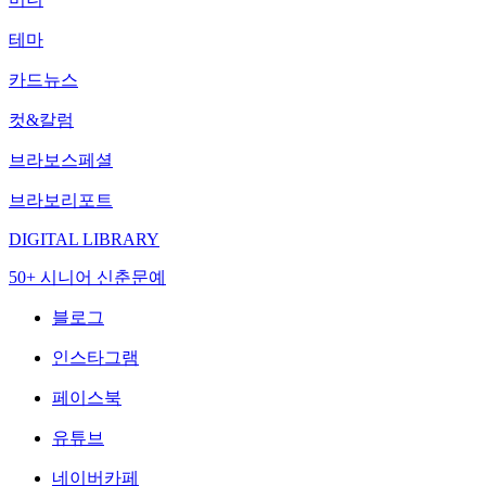
테마
카드뉴스
컷&칼럼
브라보스페셜
브라보리포트
DIGITAL LIBRARY
50+ 시니어 신춘문예
블로그
인스타그램
페이스북
유튜브
네이버카페