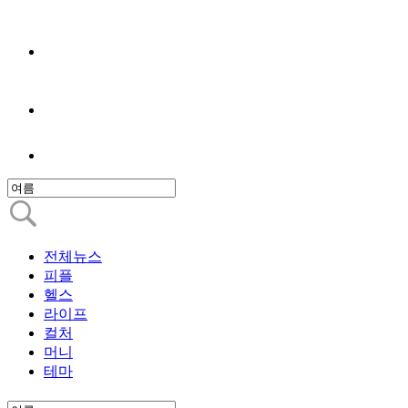
전체뉴스
피플
헬스
라이프
컬처
머니
테마