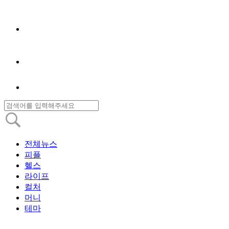
전체뉴스
피플
헬스
라이프
컬처
머니
테마