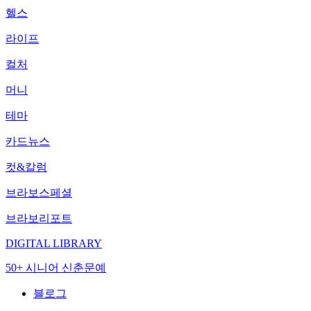
헬스
라이프
컬처
머니
테마
카드뉴스
컷&칼럼
브라보스페셜
브라보리포트
DIGITAL LIBRARY
50+ 시니어 신춘문예
블로그