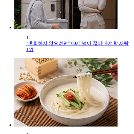
1.
"후회하지 않으려면" 60세 넘어 끊어내야 할 사람
1위