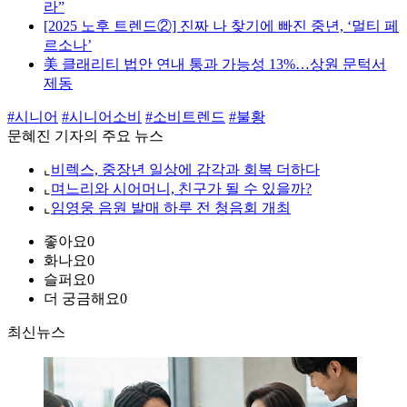
라”
[2025 노후 트렌드②] 진짜 나 찾기에 빠진 중년, ‘멀티 페
르소나’
美 클래리티 법안 연내 통과 가능성 13%…상원 문턱서
제동
#시니어
#시니어소비
#소비트렌드
#불황
문혜진 기자의 주요 뉴스
⌞
비렉스, 중장년 일상에 감각과 회복 더하다
⌞
며느리와 시어머니, 친구가 될 수 있을까?
⌞
임영웅 음원 발매 하루 전 청음회 개최
좋아요
0
화나요
0
슬퍼요
0
더 궁금해요
0
최신뉴스