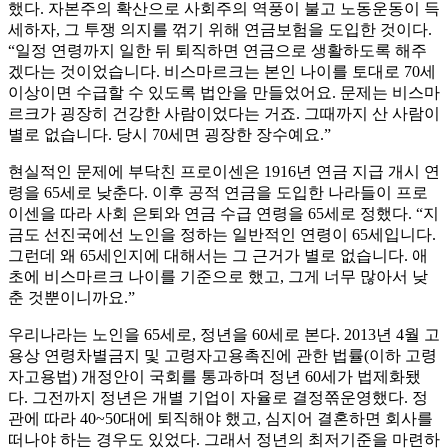
했다. 자본주의 확산으로 사회주의 역풍이 불고 노동운동이 득
세하자, 그 투쟁 의지를 꺾기 위해 연금보험을 도입한 것이다.
“일정 연령까지 일한 뒤 퇴직하면 연금으로 생활하도록 해주
겠다는 것이었습니다. 비스마르크는 본인 나이를 토대로 70세
이상이면 수급할 수 있도록 법안을 만들었어요. 문제는 비스마
르크가 굉장히 건강한 사람이었다는 거죠. 그때까지 산 사람이
별로 없습니다. 당시 70세면 굉장한 장수예요.”
현실적인 문제에 부닥친 프로이센은 1916년 연금 지급 개시 연
령을 65세로 낮춘다. 이후 공적 연금을 도입한 나라들이 프로
이센을 따라 사회 은퇴와 연금 수급 연령을 65세로 정했다. “지
금도 선진국에선 노인을 정하는 일반적인 연령이 65세입니다.
그런데 왜 65세인지에 대해서는 그 근거가 별로 없습니다. 애
초에 비스마르크 나이를 기준으로 했고, 그게 너무 많아서 낮
춘 것뿐이니까요.”
우리나라는 노인을 65세로, 정년을 60세로 본다. 2013년 4월 고
용상 연령차별금지 및 고령자고용촉진에 관한 법률(이하 고령
자고용법) 개정안이 국회를 통과하며 정년 60세가 법제화됐
다. 그전까지 정년은 개별 기업이 자율로 결정쪾운영했다. 정
관에 따라 40~50대에 퇴직해야 했고, 심지어 결혼하면 회사를
떠나야 하는 경우도 있었다. 그래서 정년의 최저기준을 마련하