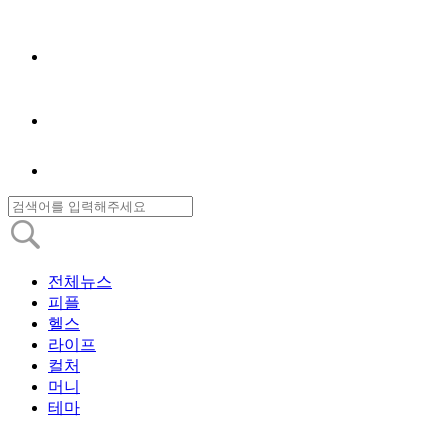
전체뉴스
피플
헬스
라이프
컬처
머니
테마