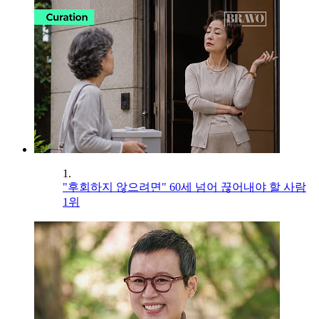
1.
"후회하지 않으려면" 60세 넘어 끊어내야 할 사람
1위