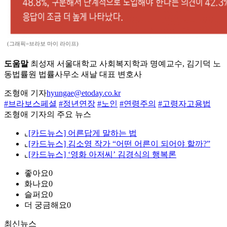
(그래픽=브라보 마이 라이프)
도움말
최성재 서울대학교 사회복지학과 명예교수, 김기덕 노
동법률원 법률사무소 새날 대표 변호사
조형애 기자
hyungae@etoday.co.kr
#브라보스페셜
#정년연장
#노인
#연령주의
#고령자고용법
조형애 기자의 주요 뉴스
⌞
[카드뉴스] 어른답게 말하는 법
⌞
[카드뉴스] 김소영 작가 “어떤 어른이 되어야 할까?”
⌞
[카드뉴스] ‘영화 아저씨’ 김경식의 행복론
좋아요
0
화나요
0
슬퍼요
0
더 궁금해요
0
최신뉴스