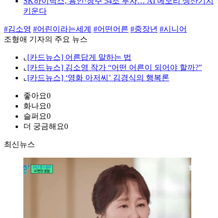
SK하이닉스, 용인·청주 54조 투자… AI 메모리 생산기지
키운다
#김소영
#어린이라는세계
#어떤어른
#중장년
#시니어
조형애 기자의 주요 뉴스
⌞
[카드뉴스] 어른답게 말하는 법
⌞
[카드뉴스] 김소영 작가 “어떤 어른이 되어야 할까?”
⌞
[카드뉴스] ‘영화 아저씨’ 김경식의 행복론
좋아요
0
화나요
0
슬퍼요
0
더 궁금해요
0
최신뉴스