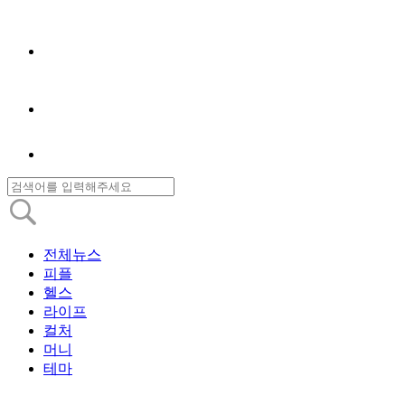
전체뉴스
피플
헬스
라이프
컬처
머니
테마