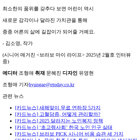
최소한의 품위를 갖추다 보면 어린이 역시
새로운 감각이나 달라진 가치관을 통해
종종 어른의 삶에 길잡이가 되어줄 거예요.
- 김소영, 작가
(시니어 매거진 <브라보 마이 라이프> 2025년 2월호 인터뷰
중)
에디터
조형애
취재
문혜진
디자인
유영현
조형애 기자
hyungae@etoday.co.kr
관련 뉴스
[카드뉴스] 새해맞이 무료 연하장 5가지
[카드뉴스] 고혈당증, 어떻게 관리할까?
[카드뉴스] 2025 달라지는 노인복지 정책
[카드뉴스] ‘초고령사회’ 한국 노인 인구 실태
[카드뉴스] 브라보 PICK 시니어 비움 습관 세 가지