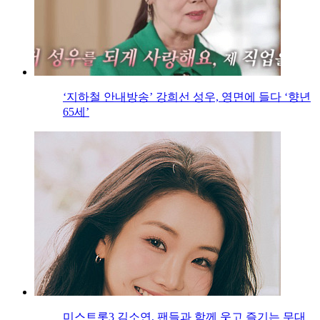
‘지하철 안내방송’ 강희선 성우, 영면에 들다 ‘향년
65세’
미스트롯3 김소연, 팬들과 함께 웃고 즐기는 무대