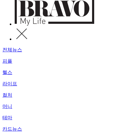
전체뉴스
피플
헬스
라이프
컬처
머니
테마
카드뉴스