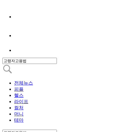
전체뉴스
피플
헬스
라이프
컬처
머니
테마