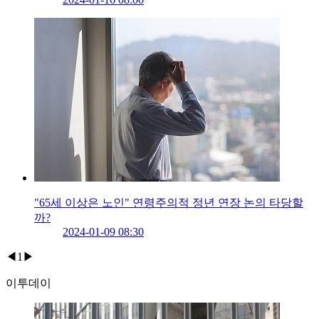
"65세 이상은 노인" 연령주의적 정년 연장 논의 타당할
까?
2024-01-09 08:30
◀
1
▶
이투데이