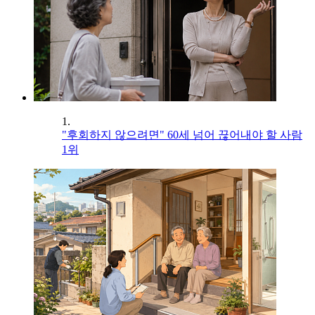
1.
"후회하지 않으려면" 60세 넘어 끊어내야 할 사람
1위