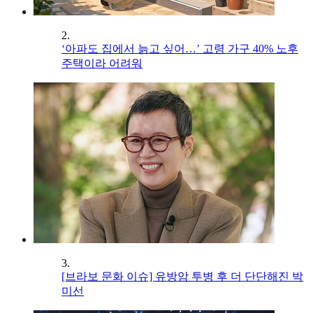
2.
‘아파도 집에서 늙고 싶어…’ 고령 가구 40% 노후
주택이라 어려워
3.
[브라보 문화 이슈] 유방암 투병 후 더 단단해진 박
미선