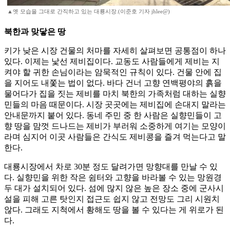
▲옛 모습을 그대로 간직하고 있는 대룡시장.(이준호 기자 jhlee@)
북한과 맞닿은 땅
키가 낮은 시장 건물의 처마를 자세히 살펴보면 공통점이 하나
있다. 이제는 낯선 제비집이다. 교동도 사람들에게 제비는 지
켜야 할 귀한 손님이라는 암묵적인 규칙이 있다. 건물 안에 집
을 지어도 내쫓는 법이 없다. 바다 건너 고향 연백평야의 흙을
물어다가 집을 짓는 제비를 마치 북한의 가족처럼 대하는 실향
민들의 마음 때문이다. 시장 곳곳에는 제비집에 손대지 말라는
안내문까지 붙어 있다. 동네 주민 중 한 사람은 실향민들이 고
향 땅을 맘껏 드나드는 제비가 부러워 소중하게 여기는 모양이
라며 심지어 이곳 사람들은 간식도 제비콩을 즐겨 먹는다고 말
한다.
대룡시장에서 차로 30분 정도 달려가면 망향대를 만날 수 있
다. 실향민을 위한 작은 쉼터와 고향을 바라볼 수 있는 망원경
두 대가 설치되어 있다. 섬에 많지 않은 높은 장소 중에 군사시
설을 피해 고른 탓인지 접근도 쉽지 않고 전망도 그리 시원치
않다. 그래도 지척에서 황해도 땅을 볼 수 있다는 게 위로가 된
다.