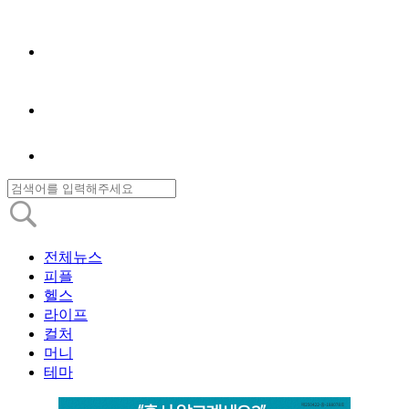
전체뉴스
피플
헬스
라이프
컬처
머니
테마