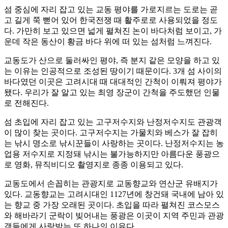
섬 중심에 자리 잡고 있는 교동 평야를 가로지르는 도로는 곧
고 길게 쭉 뻗어 있어 한국전쟁 때 활주로로 사용되었을 정도
다. 가만히 보고 있으면 넓게 펼쳐진 논이 바다처럼 보이고, 가
운데 작은 동산이 황금 바다 위에 떠 있는 섬처럼 느껴진다.
교동도가 산으로 둘러싸인 평야, 즉 분지 같은 모양을 하고 있
는 이유는 인공적으로 조성된 땅이기 때문이다. 3개 섬 사이의
바다였던 이곳은 고려시대 때 대대적인 간척이 이뤄져 평야가
됐다. 우리가 잘 알고 있는 최영 장군이 간척을 주도했던 인물
로 전해진다.
섬 초입에 자리 잡고 있는 고구저수지와 난정저수지도 관광객
이 많이 찾는 곳이다. 고구저수지는 가물치와 베스가 잘 잡히
는 낚시 명소로 낚시꾼들이 사랑하는 곳이다. 난정저수지는 농
업용 저수지로 지정돼 낚시는 불가능하지만 아름다운 풍광으
로 영화, 뮤직비디오 촬영지로 종종 이용되고 있다.
교동도에서 손꼽히는 관광지로 교동향교와 연산군 유배지가
있다. 교동향교는 고려시대인 1127년에 창건돼 국내에 남아 있
는 향교 중 가장 오래된 곳이다. 초입을 따라 펼쳐진 코스모스
와 해바라기 군락이 빚어내는 풍광은 이곳이 지역 주민과 관광
객들에게 사랑받는 또 하나의 이유다.