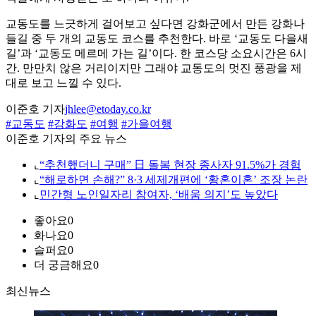
교동도를 느긋하게 걸어보고 싶다면 강화군에서 만든 강화나
들길 중 두 개의 교동도 코스를 추천한다. 바로 ‘교동도 다을새
길’과 ‘교동도 메르메 가는 길’이다. 한 코스당 소요시간은 6시
간. 만만치 않은 거리이지만 그래야 교동도의 멋진 풍광을 제
대로 보고 느낄 수 있다.
이준호 기자
jhlee@etoday.co.kr
#교동도
#강화도
#여행
#가을여행
이준호 기자의 주요 뉴스
⌞
“추천했더니 구매” 日 돌봄 현장 종사자 91.5%가 경험
⌞
“해로하면 손해?” 8·3 세제개편에 ‘황혼이혼’ 조장 논란
⌞
민간형 노인일자리 참여자, ‘배움 의지’도 높았다
좋아요
0
화나요
0
슬퍼요
0
더 궁금해요
0
최신뉴스