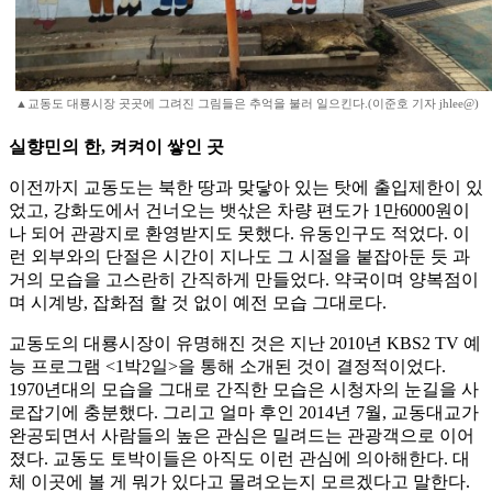
▲교동도 대룡시장 곳곳에 그려진 그림들은 추억을 불러 일으킨다.(이준호 기자 jhlee@)
실향민의 한, 켜켜이 쌓인 곳
이전까지 교동도는 북한 땅과 맞닿아 있는 탓에 출입제한이 있
었고, 강화도에서 건너오는 뱃삯은 차량 편도가 1만6000원이
나 되어 관광지로 환영받지도 못했다. 유동인구도 적었다. 이
런 외부와의 단절은 시간이 지나도 그 시절을 붙잡아둔 듯 과
거의 모습을 고스란히 간직하게 만들었다. 약국이며 양복점이
며 시계방, 잡화점 할 것 없이 예전 모습 그대로다.
교동도의 대룡시장이 유명해진 것은 지난 2010년 KBS2 TV 예
능 프로그램 <1박2일>을 통해 소개된 것이 결정적이었다.
1970년대의 모습을 그대로 간직한 모습은 시청자의 눈길을 사
로잡기에 충분했다. 그리고 얼마 후인 2014년 7월, 교동대교가
완공되면서 사람들의 높은 관심은 밀려드는 관광객으로 이어
졌다. 교동도 토박이들은 아직도 이런 관심에 의아해한다. 대
체 이곳에 볼 게 뭐가 있다고 몰려오는지 모르겠다고 말한다.