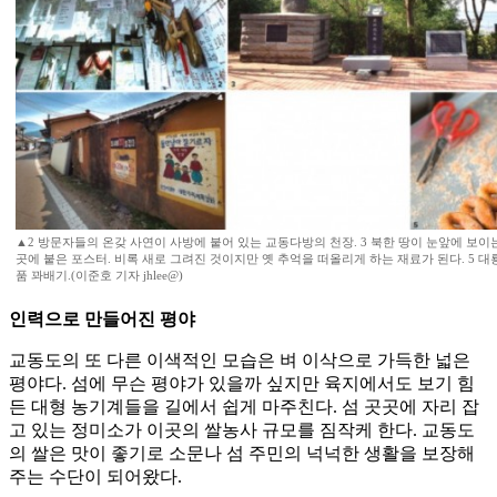
▲2 방문자들의 온갖 사연이 사방에 붙어 있는 교동다방의 천장. 3 북한 땅이 눈앞에 보이는
곳에 붙은 포스터. 비록 새로 그려진 것이지만 옛 추억을 떠올리게 하는 재료가 된다. 5 
품 꽈배기.(이준호 기자 jhlee@)
인력으로 만들어진 평야
교동도의 또 다른 이색적인 모습은 벼 이삭으로 가득한 넓은
평야다. 섬에 무슨 평야가 있을까 싶지만 육지에서도 보기 힘
든 대형 농기계들을 길에서 쉽게 마주친다. 섬 곳곳에 자리 잡
고 있는 정미소가 이곳의 쌀농사 규모를 짐작케 한다. 교동도
의 쌀은 맛이 좋기로 소문나 섬 주민의 넉넉한 생활을 보장해
주는 수단이 되어왔다.