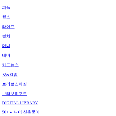
피플
헬스
라이프
컬처
머니
테마
카드뉴스
컷&칼럼
브라보스페셜
브라보리포트
DIGITAL LIBRARY
50+ 시니어 신춘문예