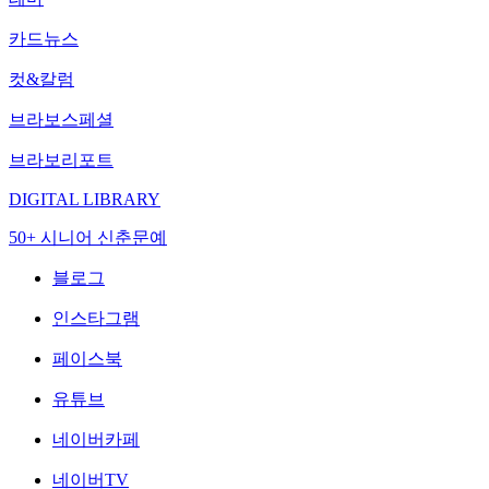
카드뉴스
컷&칼럼
브라보스페셜
브라보리포트
DIGITAL LIBRARY
50+ 시니어 신춘문예
블로그
인스타그램
페이스북
유튜브
네이버카페
네이버TV