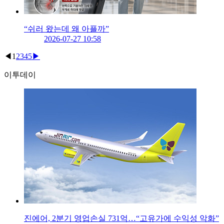
“쉬러 왔는데 왜 아플까”
2026-07-27 10:58
◀
1
2
3
4
5
▶
이투데이
진에어, 2분기 영업손실 731억…“고유가에 수익성 악화”