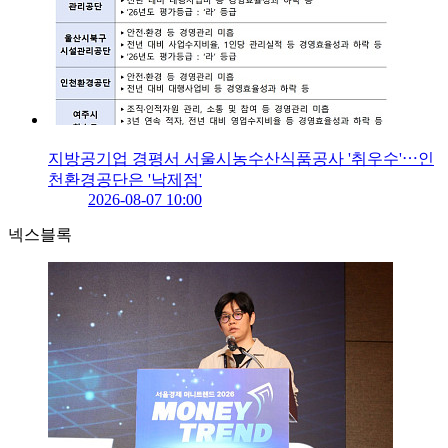
지방공기업 경평서 서울시농수산식품공사 '취우수'⋯인
천환경공단은 '낙제점'
2026-08-07 10:00
넥스블록