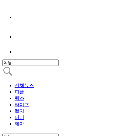
전체뉴스
피플
헬스
라이프
컬처
머니
테마