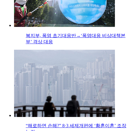
복지부, 폭염 초기대응반→‘폭염대응 비상대책본
부’ 격상 대응
“해로하면 손해?” 8·3 세제개편에 ‘황혼이혼’ 조장