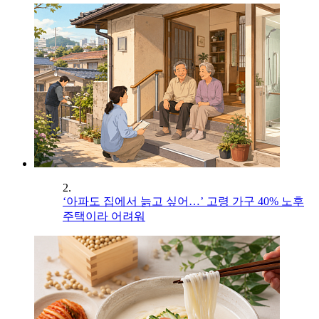
2.
‘아파도 집에서 늙고 싶어…’ 고령 가구 40% 노후
주택이라 어려워