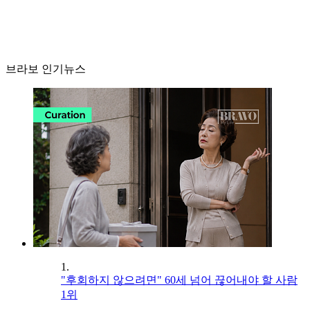
브라보 인기뉴스
1.
"후회하지 않으려면" 60세 넘어 끊어내야 할 사람
1위