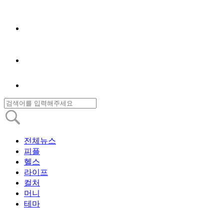
전체뉴스
피플
헬스
라이프
컬처
머니
테마