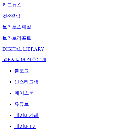
카드뉴스
컷&칼럼
브라보스페셜
브라보리포트
DIGITAL LIBRARY
50+ 시니어 신춘문예
블로그
인스타그램
페이스북
유튜브
네이버카페
네이버TV