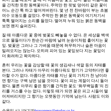
을 간직한 듯한 동백꽃이다. 주먹만 한 핏빛 덩어리 같은 꽃이
어느 순간 툭 하고 떨어져버린다. 몇 년 전 찬바람이 부는 초봄
여수 오동도를 걸었다. 주먹만 한 붉은 동백꽃이 여기저기서
툭툭 떨어지는 소리를 들었다. 떨어져 누워 있는 붉은 동백을
보면 왠지 슬퍼진다.
질 때 아름다운 꽃 중에 벚꽃도 빼놓을 수 없다. 온 세상을 백색
으로 물들이다가 한순간 바람에 날려 눈송이처럼 흩어지는 꽃
잎. 벚꽃은 그러나 그 가벼움 때문에 허무하거나 슬픈 마음이
밀려오지는 않는다. 오히려 피어 있는 꽃잎보다 지는 꽃잎이
더 화려하고 왁자하다.
흔히 우리는 꽃을 감상할 때 꽃의 생김새나 색깔 등의 자태를
본다. 그러나 자태가 아무리 아름다워도 향기가 고약하다면 좋
아할 수가 없다. 아름다운 자태를 지닌 꽃의 가치가 천 냥이라
면 향기는 구백 냥은 넘을 것이다. 꽃이 피는 계절이 다시 돌아
왔다. 물론 아무리 좋은 향기를 간직한 꽃도 ‘화무백일홍’의 진
리를 거스를 수는 없다. 이렇듯 때가 되면 꽃은 피고 시들어 떨
어져버리지만 그 향기는 오랫동안 기억에 남는다. 사람도 이와
같다.
손웅익 시니어기자
bravopress@etoday.co.kr