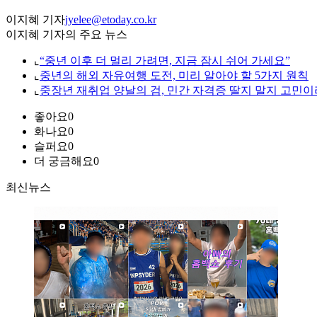
이지혜 기자
jyelee@etoday.co.kr
이지혜 기자의 주요 뉴스
⌞
“중년 이후 더 멀리 가려면, 지금 잠시 쉬어 가세요”
⌞
중년의 해외 자유여행 도전, 미리 알아야 할 5가지 원칙
⌞
중장년 재취업 양날의 검, 민간 자격증 딸지 말지 고민이
좋아요
0
화나요
0
슬퍼요
0
더 궁금해요
0
최신뉴스