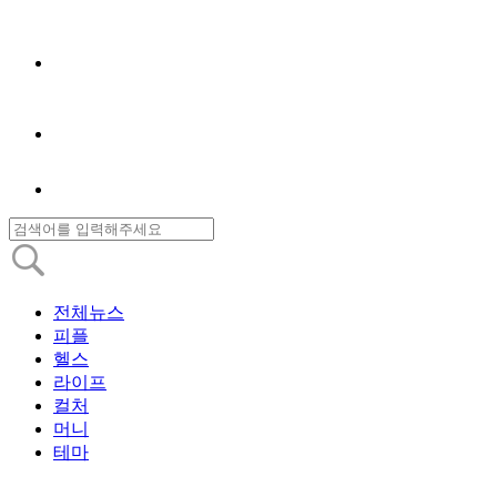
전체뉴스
피플
헬스
라이프
컬처
머니
테마