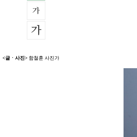
<글ㆍ사진>
함철훈 사진가