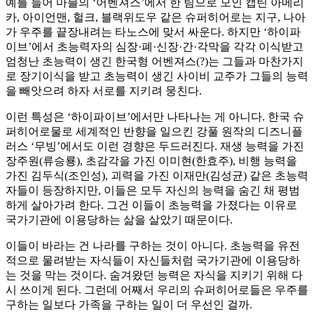
예를 들어 마블의 ‘어벤져스’에서 한 팀으로 모인 캡틴 아메리
카, 아이언맨, 헐크, 블랙위도우 같은 슈퍼히어로는 지구, 나아
가 우주를 끝장내려는 타노스에 맞서 싸운다. 하지만 ‘하이파
이브’에서 초능력자의 심장·폐·신장·간·각막을 각각 이식받고
엄청난 초능력이 생긴 한국형 어벤져스(?)는 그들과 마찬가지
로 장기이식을 받고 초능력이 생긴 사이비 교주가 그들의 능력
을 빼앗으려 하자 서로를 지키려 뭉친다.
이런 특성은 ‘하이파이브’에서만 나타나는 게 아니다. 한국 슈
퍼히어로물로 세계적인 반향을 일으킨 강풀 원작의 디즈니플
러스 ‘무빙’에서도 이런 경향은 두드러진다. 재생 능력을 가진
장주원(류승룡), 초감각을 가진 이미현(한효주), 비행 능력을
가진 김두식(조인성), 괴력을 가진 이재만(김성균) 같은 초능력
자들이 등장하지만, 이들은 모두 자신의 능력을 숨긴 채 평범
하게 살아가려 한다. 그건 이들이 초능력을 가졌다는 이유로
국가기관에 이용당하는 삶을 살았기 때문이다.
이들이 바라는 건 나라를 구하는 것이 아니다. 초능력을 유전
적으로 물려받는 자식들이 자신들처럼 국가기관에 이용당하
는 것을 막는 것이다. 숨겨왔던 능력은 자식을 지키기 위해 다
시 쓰이게 된다. 그런데 어째서 우리의 슈퍼히어로들은 우주를
구하는 일보다 가족을 구하는 일이 더 우선인 걸까.