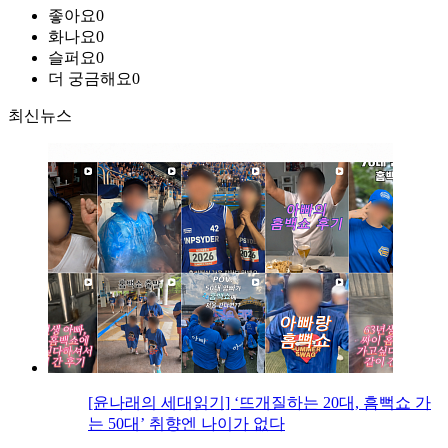
좋아요
0
화나요
0
슬퍼요
0
더 궁금해요
0
최신뉴스
[윤나래의 세대읽기] ‘뜨개질하는 20대, 흠뻑쇼 가
는 50대’ 취향엔 나이가 없다