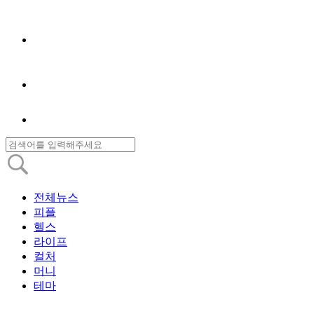
전체뉴스
피플
헬스
라이프
컬처
머니
테마