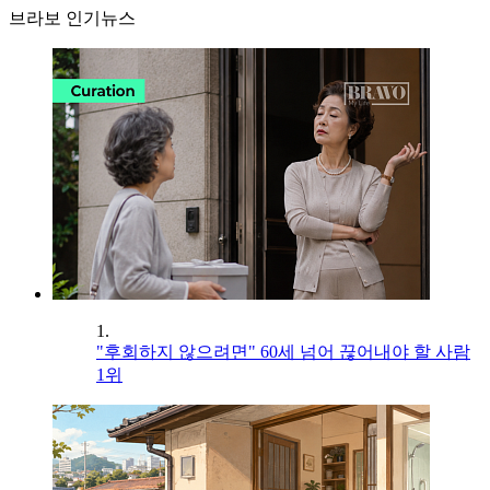
브라보 인기뉴스
1.
"후회하지 않으려면" 60세 넘어 끊어내야 할 사람
1위