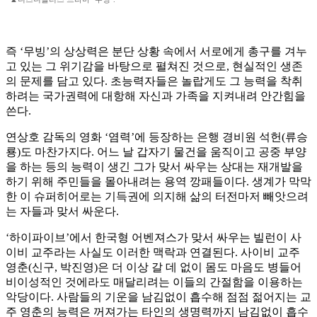
즉 ‘무빙’의 상상력은 분단 상황 속에서 서로에게 총구를 겨누
고 있는 그 위기감을 바탕으로 펼쳐진 것으로, 현실적인 생존
의 문제를 담고 있다. 초능력자들은 놀랍게도 그 능력을 착취
하려는 국가권력에 대항해 자신과 가족을 지켜내려 안간힘을
쓴다.
연상호 감독의 영화 ‘염력’에 등장하는 은행 경비원 석헌(류승
룡)도 마찬가지다. 어느 날 갑자기 물건을 움직이고 공중 부양
을 하는 등의 능력이 생긴 그가 맞서 싸우는 상대는 재개발을
하기 위해 주민들을 몰아내려는 용역 깡패들이다. 생계가 막막
한 이 슈퍼히어로는 기득권에 의지해 삶의 터전마저 빼앗으려
는 자들과 맞서 싸운다.
‘하이파이브’에서 한국형 어벤져스가 맞서 싸우는 빌런이 사
이비 교주라는 사실도 이러한 맥락과 연결된다. 사이비 교주
영춘(신구, 박진영)은 더 이상 갈 데 없이 몸도 마음도 병들어
비이성적인 것에라도 매달리려는 이들의 간절함을 이용하는
악당이다. 사람들의 기운을 남김없이 흡수해 점점 젊어지는 교
주 영춘의 능력은 꺼져가는 타인의 생명력까지 남김없이 흡수