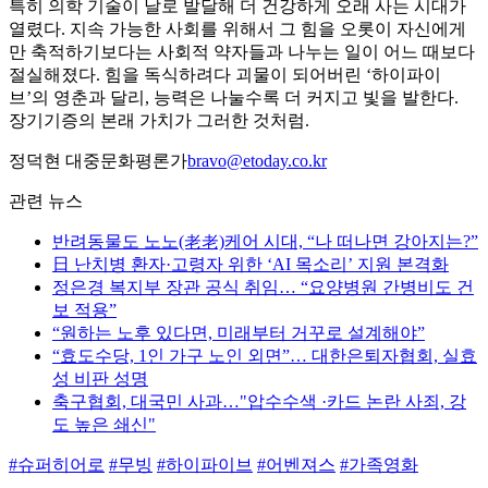
특히 의학 기술이 날로 발달해 더 건강하게 오래 사는 시대가
열렸다. 지속 가능한 사회를 위해서 그 힘을 오롯이 자신에게
만 축적하기보다는 사회적 약자들과 나누는 일이 어느 때보다
절실해졌다. 힘을 독식하려다 괴물이 되어버린 ‘하이파이
브’의 영춘과 달리, 능력은 나눌수록 더 커지고 빛을 발한다.
장기기증의 본래 가치가 그러한 것처럼.
정덕현 대중문화평론가
bravo@etoday.co.kr
관련 뉴스
반려동물도 노노(老老)케어 시대, “나 떠나면 강아지는?”
日 난치병 환자·고령자 위한 ‘AI 목소리’ 지원 본격화
정은경 복지부 장관 공식 취임… “요양병원 간병비도 건
보 적용”
“원하는 노후 있다면, 미래부터 거꾸로 설계해야”
“효도수당, 1인 가구 노인 외면”… 대한은퇴자협회, 실효
성 비판 성명
축구협회, 대국민 사과…"압수수색 ·카드 논란 사죄, 강
도 높은 쇄신"
#슈퍼히어로
#무빙
#하이파이브
#어벤져스
#가족영화