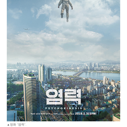
▲영화 ‘염력’.