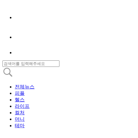
전체뉴스
피플
헬스
라이프
컬처
머니
테마