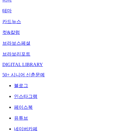
테마
카드뉴스
컷&칼럼
브라보스페셜
브라보리포트
DIGITAL LIBRARY
50+ 시니어 신춘문예
블로그
인스타그램
페이스북
유튜브
네이버카페