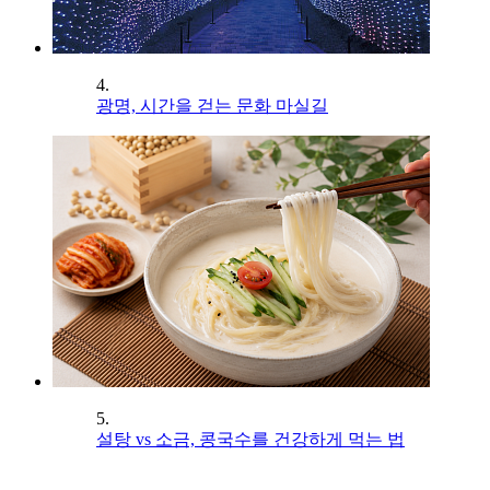
4.
광명, 시간을 걷는 문화 마실길
5.
설탕 vs 소금, 콩국수를 건강하게 먹는 법