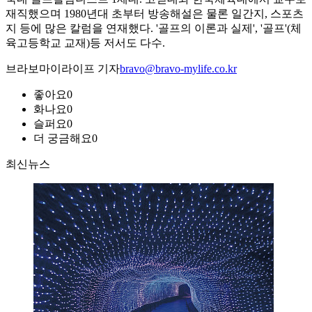
재직했으며 1980년대 초부터 방송해설은 물론 일간지, 스포츠
지 등에 많은 칼럼을 연재했다. '골프의 이론과 실제', '골프'(체
육고등학교 교재)등 저서도 다수.
브라보마이라이프 기자
bravo@bravo-mylife.co.kr
좋아요
0
화나요
0
슬퍼요
0
더 궁금해요
0
최신뉴스