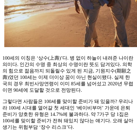
100세의 이칭은 ‘상수(上壽)’다. 병 없이 하늘이 내려준 나이란
의미다. 인간의 수명 중 최상의 수명이란 뜻도 담겨있다. 의학
의 힘으로 젊음까지 되돌릴수 있게 된 지금, 기원지수(期願之
壽)였던 100세는 이제 더이상 꿈이 아닌 현실이됐다. 실제 한
국의 경우 최빈사망연령이 이미 85세를 넘어섰고 2020년 무렵
이면 90세에 도달할 것으로 전망된다.
그렇다면 사람들은 100세를 맞이할 준비가 돼 있을까? 우리나
라 100세 시대를 열어갈 첫 세대인 ‘베이비부머’ 가운데 은퇴
준비가 양호한 유형은 14.7%에 불과하다. 약 7가구 당 1집은
100세를 맞이할 준비가 전혀 돼있지 않다는 얘기다. 오래 살아
생기는 위험부담 ‘장수 리스크’다.