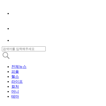
전체뉴스
피플
헬스
라이프
컬처
머니
테마