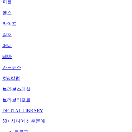
피플
헬스
라이프
컬처
머니
테마
카드뉴스
컷&칼럼
브라보스페셜
브라보리포트
DIGITAL LIBRARY
50+ 시니어 신춘문예
블로그