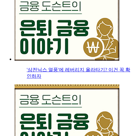
'삼전닉스 열풍'에 레버리지 올라타기? 이건 꼭 확
인하자