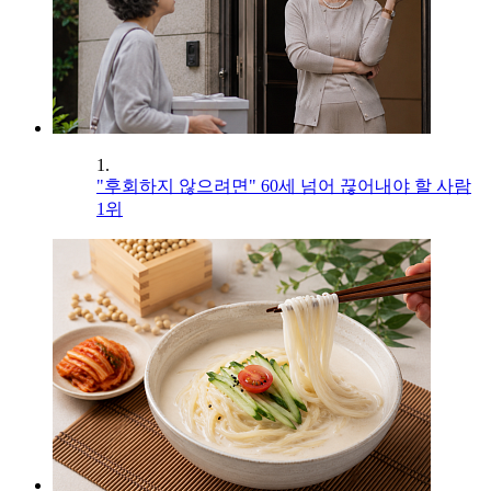
1.
"후회하지 않으려면" 60세 넘어 끊어내야 할 사람
1위