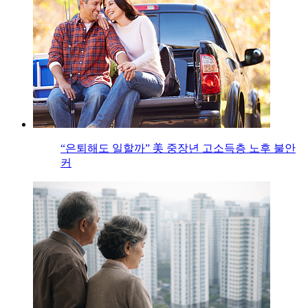
“은퇴해도 일할까” 美 중장년 고소득층 노후 불안
커