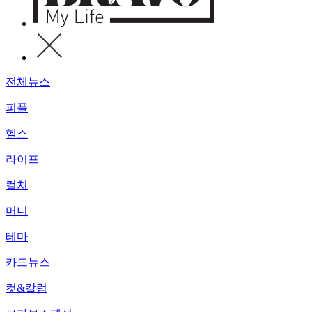
전체뉴스
피플
헬스
라이프
컬처
머니
테마
카드뉴스
컷&칼럼