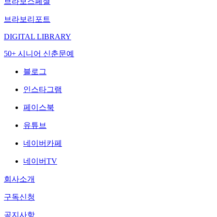
브라보스페셜
브라보리포트
DIGITAL LIBRARY
50+ 시니어 신춘문예
블로그
인스타그램
페이스북
유튜브
네이버카페
네이버TV
회사소개
구독신청
공지사항