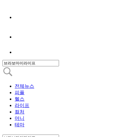
전체뉴스
피플
헬스
라이프
컬처
머니
테마