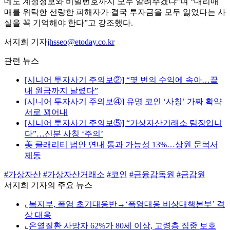
데도 계정정보와 비밀번호까지 모두 알려주겠냐”며 “대리매
매를 위탁한 선량한 피해자가 결국 투자금을 모두 잃었다는 사
실을 꼭 기억해야 한다”고 강조했다.
서지희 기자
jhsseo@etoday.co.kr
관련 뉴스
[시니어 투자사기 주의보②] “몇 번의 수익에 속아…끝
내 원금까지 날렸다”
[시니어 투자사기 주의보④] 유명 코인 ‘사칭’ 가짜 확약
서로 꾀어내
[시니어 투자사기 주의보⑤] “가상자산거래소 팀장입니
다”…신분 사칭 ‘주의’
美 클래리티 법안 연내 통과 가능성 13%…상원 문턱서
제동
#가상자산
#가상자산거래소
#코인
#금융감독원
#금감원
서지희 기자의 주요 뉴스
⌞
복지부, 폭염 초기대응반→‘폭염대응 비상대책본부’ 격
상 대응
⌞
온열질환 사망자 62%가 80세 이상, 고령층 집중 보호