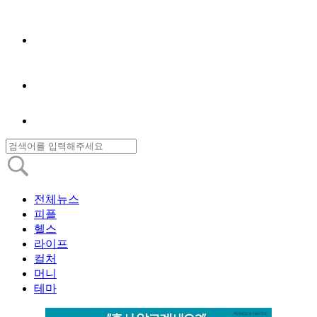
전체뉴스
피플
헬스
라이프
컬처
머니
테마