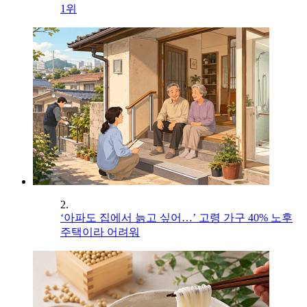
1위
2.
‘아파도 집에서 늙고 싶어…’ 고령 가구 40% 노후
주택이라 어려워