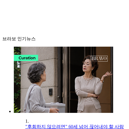
브라보 인기뉴스
1.
"후회하지 않으려면" 60세 넘어 끊어내야 할 사람