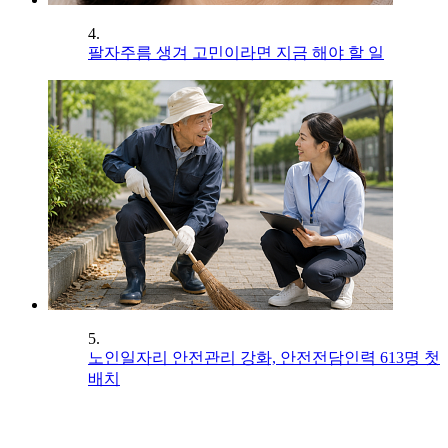
4.
팔자주름 생겨 고민이라면 지금 해야 할 일
5.
노인일자리 안전관리 강화, 안전전담인력 613명 첫
배치