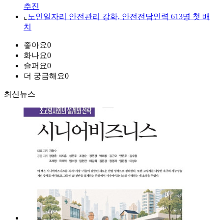
추진
⌞
노인일자리 안전관리 강화, 안전전담인력 613명 첫 배
치
좋아요
0
화나요
0
슬퍼요
0
더 궁금해요
0
최신뉴스