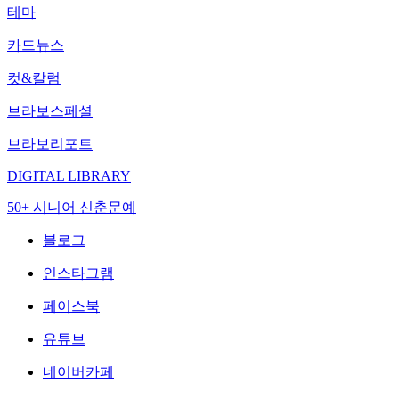
테마
카드뉴스
컷&칼럼
브라보스페셜
브라보리포트
DIGITAL LIBRARY
50+ 시니어 신춘문예
블로그
인스타그램
페이스북
유튜브
네이버카페