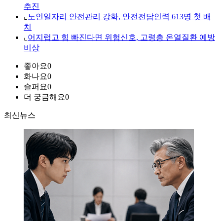
추진
⌞
노인일자리 안전관리 강화, 안전전담인력 613명 첫 배
치
⌞
어지럽고 힘 빠진다면 위험신호, 고령층 온열질환 예방
비상
좋아요
0
화나요
0
슬퍼요
0
더 궁금해요
0
최신뉴스