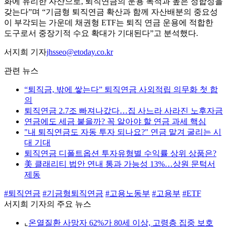
화에 유리한 자산으로, 퇴직연금의 운용 목적과 높은 정합성을
갖는다”며 “기금형 퇴직연금 확산과 함께 자산배분의 중요성
이 부각되는 가운데 채권형 ETF는 퇴직 연금 운용에 적합한
도구로서 중장기적 수요 확대가 기대된다”고 분석했다.
서지희 기자
jhsseo@etoday.co.kr
관련 뉴스
“퇴직금, 밖에 쌓는다” 퇴직연금 사외적립 의무화 첫 합
의
퇴직연금 2.7조 빠져나갔다…집 사느라 사라진 노후자금
연금에도 세금 붙을까? 꼭 알아야 할 연금 과세 핵심
"내 퇴직연금도 자동 투자 되나요?" 연금 맡겨 굴리는 시
대 기대
퇴직연금 디폴트옵션 투자유형별 수익률 상위 상품은?
美 클래리티 법안 연내 통과 가능성 13%…상원 문턱서
제동
#퇴직연금
#기금형퇴직연금
#고용노동부
#고용부
#ETF
서지희 기자의 주요 뉴스
⌞
온열질환 사망자 62%가 80세 이상, 고령층 집중 보호