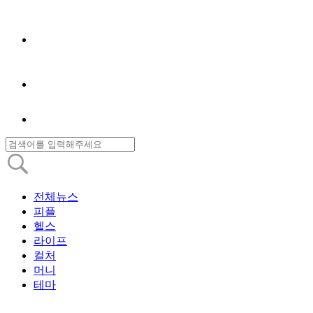
전체뉴스
피플
헬스
라이프
컬처
머니
테마