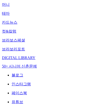
머니
테마
카드뉴스
컷&칼럼
브라보스페셜
브라보리포트
DIGITAL LIBRARY
50+ 시니어 신춘문예
블로그
인스타그램
페이스북
유튜브