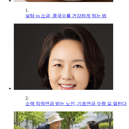
1.
설탕 vs 소금, 콩국수를 건강하게 먹는 법
2.
소액 직역연금 받는 노인, 기초연금 수령 길 열린다