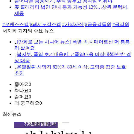
늘어나는 금융사기, 추석 앞두고 경각심 키워야
美 클래리티 법안 연내 통과 가능성 13%…상원 문턱서
제동
#로맨스스캠
#돼지도살스캠
#가상자산
#금융감독원
#금감원
서지희 기자의 주요 뉴스
⌞
[만화로 보는 시니어 뉴스] 폭염 속 치매어르신 더 촘촘
히 살펴요
⌞
복지부, 폭염 초기대응반→‘폭염대응 비상대책본부’ 격
상 대응
⌞
온열질환 사망자 62%가 80세 이상, 고령층 집중 보호
추진
좋아요
0
화나요
0
슬퍼요
0
더 궁금해요
0
최신뉴스