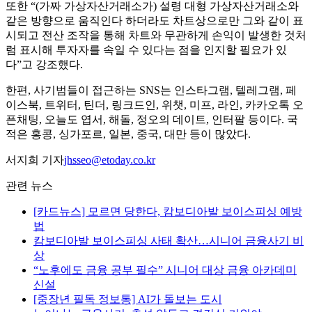
또한 “(가짜 가상자산거래소가) 설령 대형 가상자산거래소와
같은 방향으로 움직인다 하더라도 차트상으로만 그와 같이 표
시되고 전산 조작을 통해 차트와 무관하게 손익이 발생한 것처
럼 표시해 투자자를 속일 수 있다는 점을 인지할 필요가 있
다”고 강조했다.
한편, 사기범들이 접근하는 SNS는 인스타그램, 텔레그램, 페
이스북, 트위터, 틴더, 링크드인, 위챗, 미프, 라인, 카카오톡 오
픈채팅, 오늘도 엽서, 해돌, 정오의 데이트, 인터팔 등이다. 국
적은 홍콩, 싱가포르, 일본, 중국, 대만 등이 많았다.
서지희 기자
jhsseo@etoday.co.kr
관련 뉴스
[카드뉴스] 모르면 당한다, 캄보디아발 보이스피싱 예방
법
캄보디아발 보이스피싱 사태 확산…시니어 금융사기 비
상
“노후에도 금융 공부 필수” 시니어 대상 금융 아카데미
신설
[중장년 필독 정보통] AI가 돌보는 도시