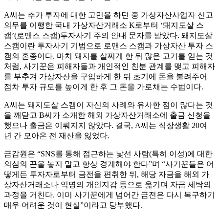
A씨는 추가 투자에 대한 고민을 하던 중 가상자산사업자 신고
의무를 이행한 국내 가상자산거래소 K로부터 ‘돼지도살 스
캠’(로맨스 스캠)투자사기 주의 안내 문자를 받았다. 돼지도살
스캠이란 투자사기 기법으로 로맨스 스캠과 가상자산 투자 스
캠의 혼종이다. 마치 돼지를 살찌게 한 뒤 많은 고기를 얻는 것
처럼, 사기꾼은 피해자들과 개인적인 친분 관계를 맺고 피해자
를 부추겨 가상자산을 구입하게 한 뒤 초기에 돈을 불려주어
점차 투자 규모를 높이게 한 후 그 돈을 가로채는 수법이다.
A씨는 돼지도살 스캠이 자신의 사례와 유사한 점이 많다는 것
을 깨닫고 B씨가 소개한 해외 가상자산거래소에 출금 신청을
했으나 출금은 이뤄지지 않았다. 결국, A씨는 직장생활 20여
년 간 모아온 전 재산을 잃었다.
금감원은 “SNS를 통해 접근하는 낯선 사람(특히 이성)에 대한
의심의 끈을 놓지 말고 항상 경계해야 한다”며 “사기꾼들은 어
떻게든 투자자로부터 금전을 편취한 뒤, 해당 자금을 해외 가
상자산거래소나 익명의 개인지갑 등으로 옮기며 자금 세탁의
과정을 거친다. 이미 사기꾼에게 넘어간 금전은 다시 복구하기
매우 어려운 것이 현실”이라고 당부했다.