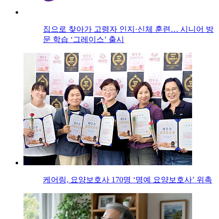
집으로 찾아가 고령자 인지·신체 훈련… 시니어 방
문 학습 ‘그레이스’ 출시
케어링, 요양보호사 170명 ‘명예 요양보호사’ 위촉