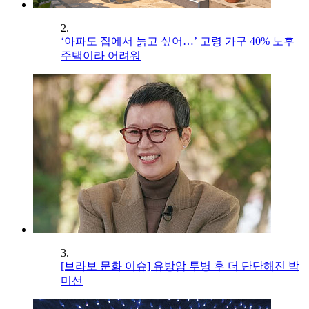
2.
‘아파도 집에서 늙고 싶어…’ 고령 가구 40% 노후
주택이라 어려워
3.
[브라보 문화 이슈] 유방암 투병 후 더 단단해진 박
미선