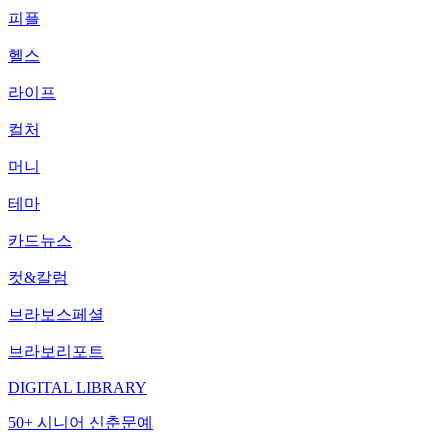
피플
헬스
라이프
컬처
머니
테마
카드뉴스
컷&칼럼
브라보스페셜
브라보리포트
DIGITAL LIBRARY
50+ 시니어 신춘문예