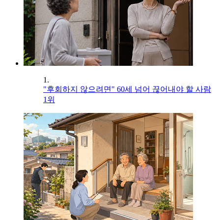
1.
"후회하지 않으려면" 60세 넘어 끊어내야 할 사람
1위