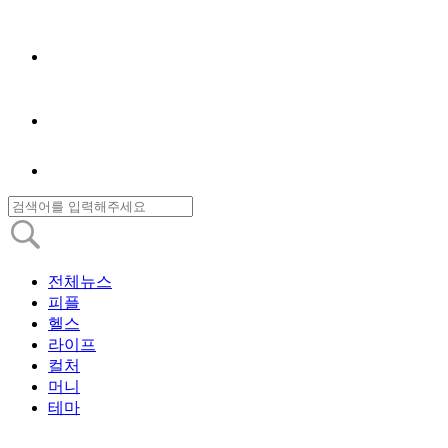
전체뉴스
피플
헬스
라이프
컬처
머니
테마