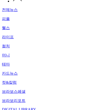
전체뉴스
피플
헬스
라이프
컬처
머니
테마
카드뉴스
컷&칼럼
브라보스페셜
브라보리포트
DIGITAL LIBRARY