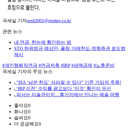
국세실 기자
sesil2001@etoday.co.kr
관련 뉴스
내 연금, 한눈에 확인하는 법
STO 하위법규 예상안, 풀링·거래한도·정형증권 로드맵
제시
#개인형퇴직연금
#연금저축
#IRP
#세액공제
#노후준비
국세실 기자의 주요 뉴스
⌞
“ISA ‘남은 한도’ 사라질 수 있다” 기존 가입자 주목!
⌞
‘IRP 이전’ 수익률 광고보다 ‘이것’ 확인이 우선
⌞
피서는 미술관이지…휴가지에서 만나는 예술 여행
좋아요
0
화나요
0
슬퍼요
0
더 궁금해요
0