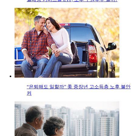
“은퇴해도 일할까” 美 중장년 고소득층 노후 불안
커