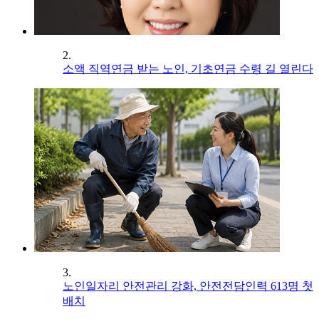
2.
소액 직역연금 받는 노인, 기초연금 수령 길 열린다
3.
노인일자리 안전관리 강화, 안전전담인력 613명 첫
배치