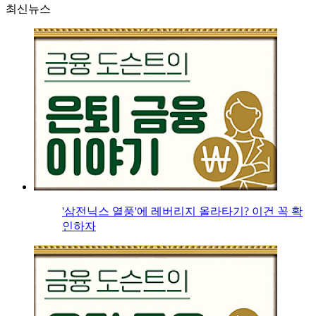
최신뉴스
'삼전닉스 열풍'에 레버리지 올라타기? 이건 꼭 확
인하자