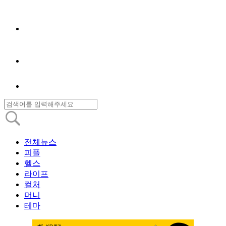
전체뉴스
피플
헬스
라이프
컬처
머니
테마